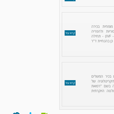
מומחית בכירה
יות ולהפריה
קרא עוד
חוץ-גופית (IVF - In vitro fertilization) - תחילה
כן בהנחיית ד"ר
 בכיר המשלים
קרינולוגיה של
קרא עוד
נה בשם "רפואת
לטה היוקרתית