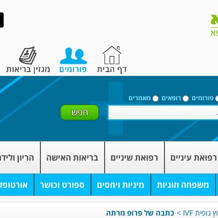
פורומים
רופאים
מאמרים
רפואת עיניים
רפואת שיניים
בריאות האישה
הריון וליד
משפחה וזוגיות
מיניות ויחסים
ספורט וכושר
אורטופד
גופית IVF
>
כתבה של פרופ מרתה