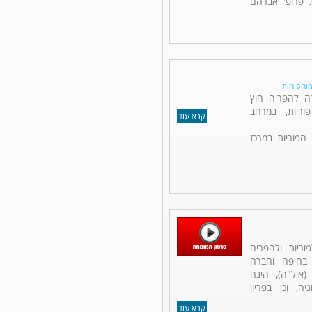
ת פרופ' אברהם
מור פוריות
דה להפריה חוץ
ריות, במרחב
קרא עוד
הפוריות במרכז
וריות ולהפריה
 בחיפה וחברה
איל"ה), הינה
יה, וכן בפריון
קרא עוד