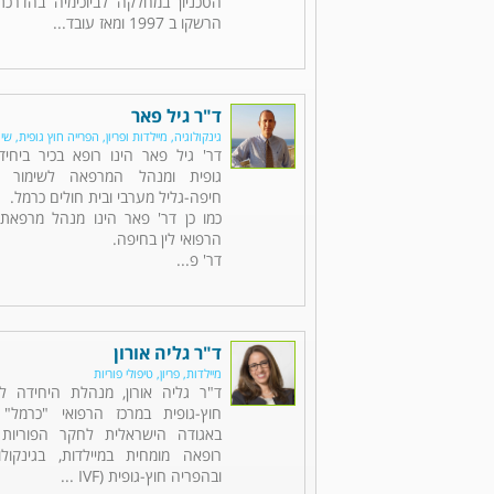
הטכניון במחלקה לביוכימיה בהדרכ
הרשקו ב 1997 ומאז עובד...
ד"ר גיל פאר
גינקולוגיה, מיילדות ופריון, הפרייה חוץ גופית, שי
דר' גיל פאר הינו רופא בכיר ביחי
גופית ומנהל המרפאה לשימור פו
חיפה-גליל מערבי ובית חולים כרמל.
כמו כן דר' פאר הינו מנהל מרפאת 
הרפואי לין בחיפה.
דר' פ...
ד"ר גליה אורון
מיילדות, פריון, טיפולי פוריות
ד"ר גליה אורון, מנהלת היחידה לפ
חוץ-גופית במרכז הרפואי "כרמל"
באגודה הישראלית לחקר הפוריות (
רופאה מומחית במיילדות, בגינקולוג
ובהפריה חוץ-גופית (IVF ...