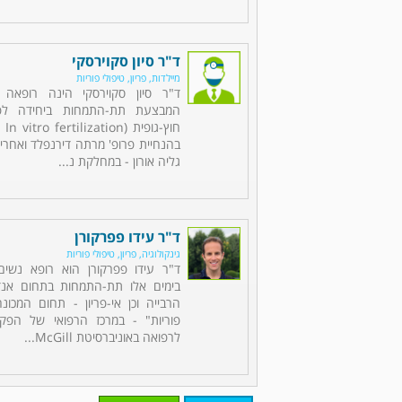
ד"ר סיון סקוירסקי
מיילדות, פריון, טיפולי פוריות
ד"ר סיון סקוירסקי הינה רופאה 
המבצעת תת-התמחות ביחידה לפור
בהנחיית פרופ' מרתה דירנפלד ואחרי 
גליה אורון - במחלקת נ...
ד"ר עידו פפרקורן
גינקולוגיה, פריון, טיפולי פוריות
ד"ר עידו פפרקורן הוא רופא נשים
בימים אלו תת-התמחות בתחום אנדו
הרבייה וכן אי-פריון - תחום המכו
פוריות" - במרכז הרפואי של הפקו
לרפואה באוניברסיטת McGill...