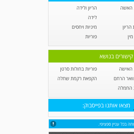
 האשה
הריון ולידה
לידה
הריון
מיניות ויחסים
ין
פוריות
קישורים בנושא
 האישה
פוריות בחולות סרטן
וואר הרחם
הקפאת רקמת שחלה
 החמלה
מצאו אותנו בפייסבוק:
ה בכל עניין ספציפי.