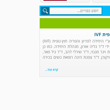
 IVF
פורום הפריה חוץ גופית IVF שע"י היחידה לפריון והפריה חוץ-גופית (IVF)
י ד"ר גליה אורון, מנהלת היחידה. כמו כן
וינר מגנזי, ד"ר שירלי להב, ד"ר גיל פאר,
פפרקורן. ד"ר צפנת הינה רופאת נשים בכירה
קרא עוד...