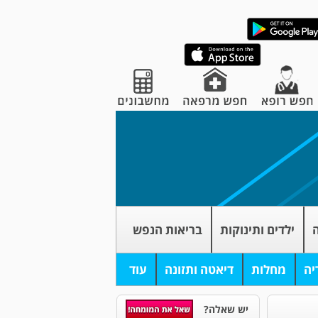
ה
ילדים ותינוקות
בריאות הנפש
יה
מחלות
דיאטה ותזונה
עוד
יש שאלה?