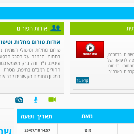
תית
אודות הפורום
אודות פורום מחלות וטיפו
פורום מחלות וטיפולי רשתית מנ
שתית ברמב"ם,
בתחומו הנמנה על הסגל הרפואי 
לטה לרפואה של
עיניים. ד"ר יורה ברק משמש כמ
חותו בניתוחי
החולים רמב"ם בחיפה. מטרתו 
קרתית בארה"ב.
במגוון תחומים הקשורים לבריאות, 
קרא עוד
מאת
תאריך
ושעה
מוטי
14:57 26/07/18