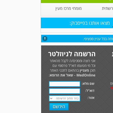
 רשתית
מומחי מרכז מעין
מצאו אותנו בפייסבוק:
ה בכל עניין ספציפי.
הרשמה לניוזלטר
אני רוצה ומסכים/ה לקבל מהאתר
וכל מי מטעמו דוא"ל פרסומי עם
תוכן
מעניין
בהתאם לתכני האתר
MedOnline - שאל את הרופא
:
ם
שם מלא:
י
דוא"ל:
אזור: