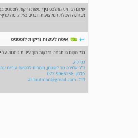
שלום רב. אני מתלבט בין לעשות זריקות לוסטניס במכ
מבחינה היכולת המקצועית ודברים כאלה. מה עדיף?
איפה לעשות זריקות לוסטניס
בכל מקום בו תבחר, הזרקות תוך עיניות ניתנות על ידי
בברכה,
ד"ר אלוירה גור לאוטמן, מומחית לרפואת עיניים ע
טלפון: 077-9966156
מייל:
drilautman@gmail.com