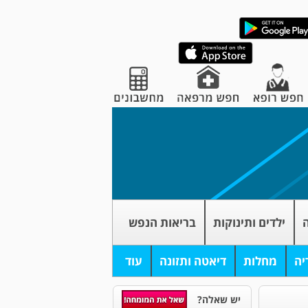
ה
ילדים ותינוקות
בריאות הנפש
יה
מחלות
דיאטה ותזונה
עוד
יש שאלה?