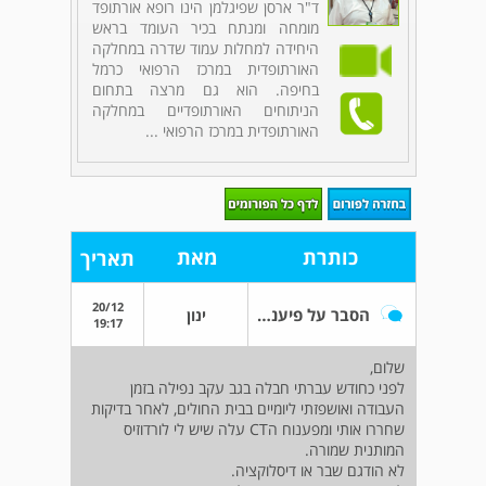
ד"ר ארסן שפיגלמן הינו רופא אורתופד
מומחה ומנתח בכיר העומד בראש
היחידה למחלות עמוד שדרה במחלקה
האורתופדית במרכז הרפואי כרמל
בחיפה. הוא גם מרצה בתחום
הניתוחים האורתופדיים במחלקה
האורתופדית במרכז הרפואי ...
כותרת
מאת
תאריך
20/12
הסבר על פיענוח MRI עמ"ש מותני
ינון
19:17
שלום,
לפני כחודש עברתי חבלה בגב עקב נפילה בזמן
העבודה ואושפזתי ליומיים בבית החולים, לאחר בדיקות
שחררו אותי ומפענוח הCT עלה שיש לי לורדוזיס
המותנית שמורה.
לא הודגם שבר או דיסלוקציה.