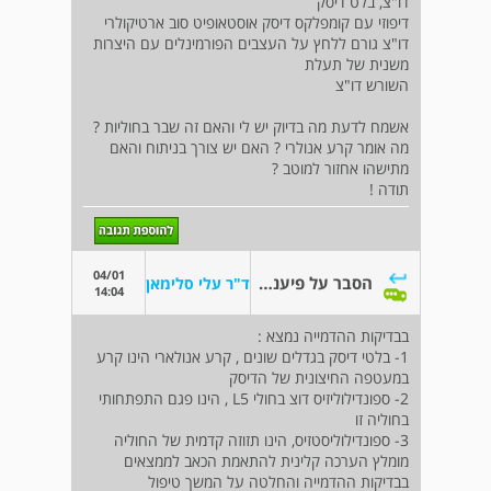
דו"צ, בלט דיסק
דיפוזי עם קומפלקס דיסק אוסטאופיט סוב ארטיקולרי
דו"צ גורם ללחץ על העצבים הפורמינלים עם היצרות
משנית של תעלת
השורש דו"צ
אשמח לדעת מה בדיוק יש לי והאם זה שבר בחוליות ?
מה אומר קרע אנולרי ? האם יש צורך בניתוח והאם
מתישהו אחזור למוטב ?
תודה !
04/01
הסבר על פיענוח MRI עמ"ש מותני
ד"ר עלי סלימאן
14:04
בבדיקות ההדמייה נמצא :
1- בלטי דיסק בגדלים שונים , קרע אנולארי הינו קרע
במעטפה החיצונית של הדיסק
2- ספונדילוליזיס דוצ בחולי L5 , הינו פגם התפתחותי
בחוליה זו
3- ספונדילוליסטזיס, הינו תזוזה קדמית של החוליה
מומלץ הערכה קלינית להתאמת הכאב לממצאים
בבדיקות ההדמייה והחלטה על המשך טיפול