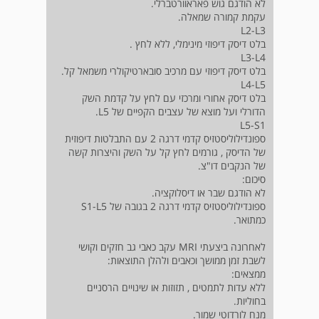
לא הודגם גוש פאראוורטברלי.
עקמת קמורה שמאלה.
L2-L3
בלט דיסק דיפוזי מינימלי, ללא לחץ .
L3-L4
בלט דיסק דיפוזי עם מרכיב סובארטיקולרי משמאל קל.
L4-L5
בלט דיסק אחורי ומרכזי עם לחץ על קדמת השק
הדורלי ועל מוצא של עצבים הקפיים של L5.
L5-S1
ספונדילוליסטזיס קדמי דרגה 2 עם התבלטות דיפוזית
של הדיסק , גורמים לחץ קל על השק והיצרות קשה
של הנקבים דו"צ.
סיכום:
לא הודגם שבר או דיסלוקציה.
ספונדילוליסטזיס קדמי דרגה 2 בגובה של S1-L5
כמתואר.
לאחרונה ביצעתי MRI עקב כאבי גב חזקים וקושי
לשבת זמן ממושך וכאבים ולהלן התוצאות:
ממצאים:
ללא עדות לתמטים , תזוזות או שינויים הרסניים
בחוליות.
מנח לורדוטי שמור.