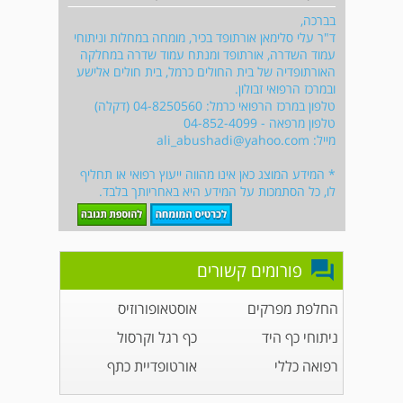
בברכה,
ד"ר עלי סלימאן אורתופד בכיר, מומחה במחלות וניתוחי
עמוד השדרה, אורתופד ומנתח עמוד שדרה במחלקה
האורתופדיה של בית החולים כרמל, בית חולים אלישע
ובמרכז הרפואי זבולון.
טלפון במרכז הרפואי כרמל: 04-8250560 (דקלה)
טלפון מרפאה - 04-852-4099
מייל:
ali_abushadi@yahoo.com
* המידע המוצג כאן אינו מהווה ייעוץ רפואי או תחליף
לו, כל הסתמכות על המידע היא באחריותך בלבד.
פורומים קשורים
החלפת מפרקים
אוסטאופורוזיס
ניתוחי כף היד
כף רגל וקרסול
רפואה כללי
אורטופדיית כתף