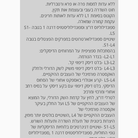
ללא עדות למסות פרה או פרא ורטברליות.
חוט השדרה בעובי ובעוצמת אות תקין.
הקונוס בסיומת L1 ללא עדות לאותות חריגים.
עקמת קמורה שמאלה.
ספונדילוליזס דו"צ וספונדילוליסטזיס דרגה 1 בגובה S1-
L5.
שינויים ספונדילוארטרוטים במפרקים הפצטלים בגובה
S1-L4.
בהסתכלות ספציפית על המרווחים הדיסקלים:
L2-L1- בגדר הנורמה.
L3-L2 -בלט דיסק דיפוזי קל.
L4-L3 -בלט דיסק דיפוזי משיק לשק הדורלי ולחלק
האקסטרה פורמינלי של העצבים ההיקפיים.
L5-L4 -קרע אנולרי באספקט אחורי של הסחוס
הדיסקי. בלט דיסק דיפוזי עם בקע דיסקי על בסיס רחב
אחורי ומרכזי ומרכיב
לטרלי דו"צ, לחץ על קדמת השק הדורלי, על המוצא
של העצבים ההיקפיים של L5 ועל החלק בעיקר
אקסטרה פורמינלי של
העצבים ההיקפיים של L4 ,השינויים בולטים יותר מימין,
היצרות בינונית של תעלת השדרה ותעלות השורש.
S1-L5 -שינויים דגינרטיבים בלוחיות הדיסקליות של
גופי החוליות, ספונדילוליסטזיס דרגה 1 ,ספונדילוליזס