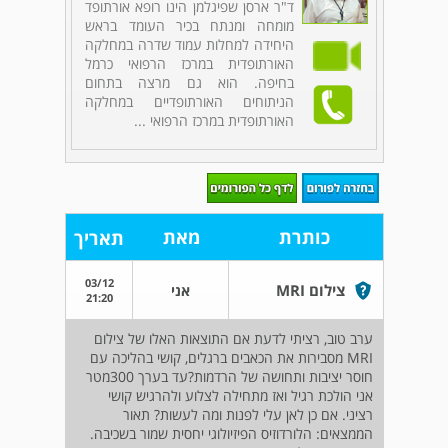
ד"ר ארסן שפיגלמן הינו רופא אורתופד
מומחה ומנתח בכיר העומד בראש
היחידה למחלות עמוד שדרה במחלקה
האורתופדית במרכז הרפואי כרמל
בחיפה. הוא גם מרצה בתחום
הניתוחים האורתופדיים במחלקה
האורתופדית במרכז הרפואי ...
כותרת
מאת
תאריך
03/12
צילום MRI
אני
21:20
ערב טוב, רציתי לדעת אם התוצאות האלו של צילום
MRI מסבירות את הכאבים ברגלים, קושי בהליכה עם
חוסר יציבות ותחושה של הרדמות?עד בערך 300מטר
אני הולכת רגיל ואז מתחילה לצלוע ולהרגיש קושי
רציני. אם כן לאן עלי לפנות ומה לעשות? תאור
הממצאים: הלורדוזיס הפיזיולוגי יחסית שמור בשכיבה.