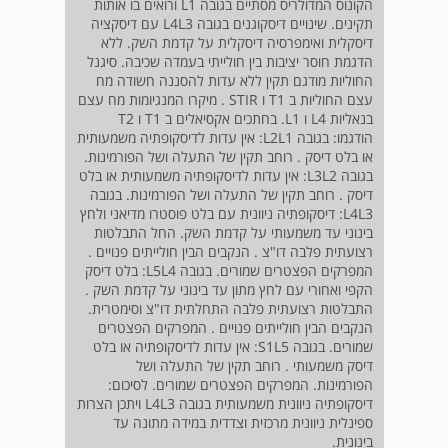
הקונוס המדולריס מסתיים בגובה L1 ורואים בו אותות
תקינים. שינויים דיסקוגנים בגובה L4­L3 עם דיסקציה
דיסקלית ואימפרסיה דיסקלית על קדמת השק. ללא
הדגמת חוסר יציבות בין חולייתי בעמדה שכיבה. סיגנל
החוליות מודגם תקין ללא עדות להסננה חשודה מח
עצם החוליות ב T1 ו STIR . מיקרו המנגיומות מח עצם
בנאליות L4 ו L1. בחתכים אקסיאלים ב T1 ו T2
הודגמו: בגובה L2­L1: אין עדות לדיסקופתיה משמעותית
או בלט דיסק . רוחב תקין של התעלה ושל הפורמינות.
בגובה L3­L2: אין עדות לדיסקופתיה משמעותית או בלט
דיסק . רוחב תקין של התעלה ושל הפורמינות. בגובה
L4­L3: דיסקופתיה ניוונית עם בלט פוסטרו מדיאני ולחץ
בינוני עד משמעותי על קדמת השק. החל התבלטות
רצועתית פלבה דו"צ . הנקבים הבין חולייתים פנויים .
המפרקים הפצטרים שמורים. בגובה L5­L4: בלט דיסק
הקפי ואחורי עם לחץ מתון עד בינוני על קדמת השק .
התבלטות רצועתית פלבה התחלתית דו"צ וסימטרית.
הנקבים הבין חולייתים פנויים . המפרקים הפצטרים
שמורים. בגובה S1­L5: אין עדות לדיסקופתיה או בלט
דיסק משמעותי . רוחב תקין של התעלה ושל
הפורמינות. המפרקים הפצטרים שמורים. לסיכום:
דיסקופתיה ניוונית משמעותית בגובה L4­L3 ויתכן הצרות
ספינלית ניוונית מרכזית וצדדית במידה מתונה עד
בינונית.