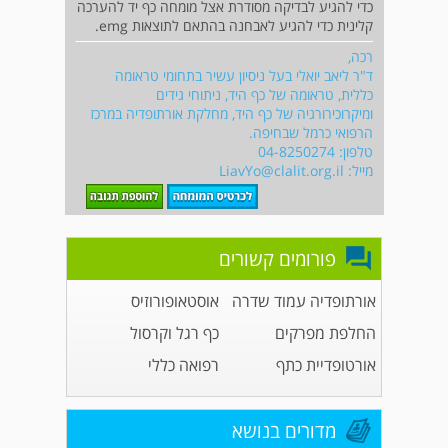
כדי להגיע לבדיקה מסודרת אצל מומחה כף יד להערכה
קלינית כדי להגיע לאבחנה בהתאם לתוצאות emg.
רכה,
ד"ר ליאב יואלי בעל ניסיון עשיר בתחומי טראומה
כללית, טראומה של כף היד, ניתוחי גידים
ומיקרוכירורגיה של כף היד, מחלקת אורתופדיה במרכז
הרפואי כרמל שבחיפה.
טלפון: 04-8250274
מייל:
LiavYo@clalit.org.il
פורומים קשורים
אורתופדיה עמוד שדרה
אוסטאופורוזיס
החלפת מפרקים
כף רגל וקרסול
אורטופדיית כתף
רפואה כללי
מדורים בנושא