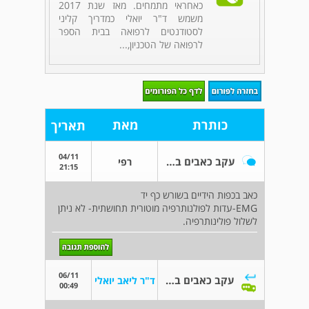
כאחראי מתמחים. מאז שנת 2017
משמש ד"ר יואלי כמדריך קליני
לסטודנטים לרפואה בבית הספר
לרפואה של הטכניון,...
כותרת
מאת
תאריך
04/11
עקב כאבים בשורש כף יד ופיענוח- EMG
רפי
21:15
כאב בכפות הידיים בשורש כף יד
EMG-עדות לפולנותרפיה מוטורית תחושתית- לא ניתן
לשלול פולינותרפיה.
06/11
עקב כאבים בשורש כף יד ופיענוח- EMG
ד"ר ליאב יואלי
00:49