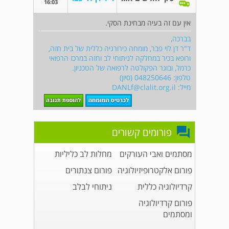
16:03
אין עם זה בעיה מבחינת הסקי.
בברכה,
ד"ר דן לוי פבר, מומחה כירורגיה כללית של בית חזה,
ורופא בכיר במחלקה לניתוחי לב וחזה במרכז הרפואי
כרמל, ובוגר הפקולטה לרפואה של הטכניון.
טלפון: 048250646 (סיון)
מייל:
DANLf@clalit.org.il
פורומים קשורים
מסתמים ואבי העורקים
מחלות לב כליליות
פורום אלקטרופיזיולוגיה
פורום צנתורים
קרדיולוגיה כללית
ניתוחי לבלב
פורום קרדיולוגיה
ומסתמים