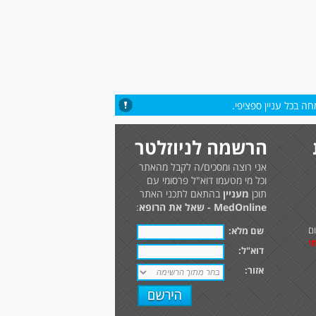
ה בכל עניין ספציפי.
הרשמה לניוזלטר
אני רוצה ומסכים/ה לקבל מהאתר
וכל מי מטעמו דוא"ל פרסומי עם
תוכן
מעניין
בהתאם לתכני האתר
MedOnline - שאל את הרופא
:
ם
שם מלא:
י
דוא"ל:
אזור: