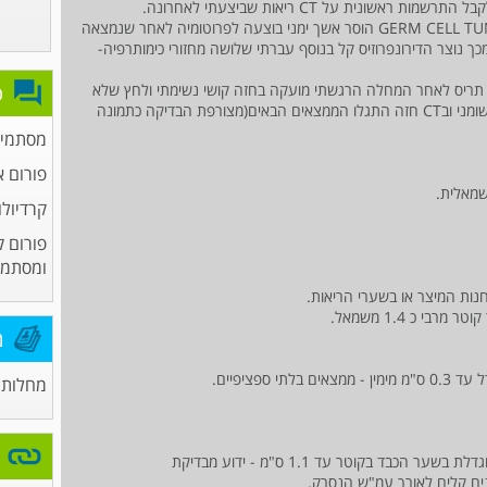
נית על CT ריאות שביצעתי לאחרונה.
ראשית אדגיש כי בעברי סבלתי מסרטן אשכים GERM CELL TUMOR הוסר אשך ימני בוצעה לפרוטומיה לאחר שנמצאה
מכך נוצר הדירונפרוזיס קל בנוסף עברתי שלושה מחזורי כימותרפיה-
יתר בלוטת תריס לאחר המחלה הרגשתי מועקה בחזה קושי נשימתי ולחץ שלא
פ
עובר לאחר אכילה לאחר שלל בדיקות התגלה כבד שומני ובCT חזה התגלו הממצאים הבאים(מצורפת הבדיקה כתמונה
מסתמים
פורום א
שמאלית.
קרדיולו
פורום ק
ומסתמי
חנות המיצר או בשערי הריאות.
י כ 1.4 משמאל.
מ
ספציפיים.
מחלות 
ונים קלים לאורך עמ"ש הנסרק.