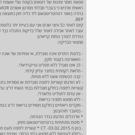
מפאת חוסר זמינות של רופאים בקופה שלי אשמח לקבל התרשמות ראשו
גרורה באזור רטרופריטונאום ליד כליה ימין כתוצאה 
BEP.
קיום לאחר כ5 וחצי שנים אני עם בעיית 
נפרדת לצורך נוחות קריאה):
ממצאי הבדיקה:
- בלוטת התריס אינה מוגדלת, אי אחידות של אונה 
- האאורטה בקוטר תקין.
- לב אינו מוגדל ללא תפליט פריקרדיאלי.
- מלאות רקמתית במיצר עליון קידמי.
- קנה הנשימה וושט ללא סטיות.
- לא הודגמו קשריות לימפה מוגדלות או מסודיות בת
קשריות לימפה בחלקן מוגדלות בבתי השחי דו"צ עד קוטר מרב
- אין עדות לתפליט פלאורלי.
- ללא ממצא תסניני בריאות.
- מוקדים ריאתיים בחלקם מסוידים בריאות דו"צ בגודל עד 0.3 ס"מ מימין - ממצאים בלתי 
- במעבר חזה/בטן:
* אדרנלים הודגמו בגדר הנורמה.
* סיכות מתחתיות ברטרופריטונאום מימין.
. בטן מ 03.02.2015- CT * קשרית לימפה מעט מוגדלת בשער הכבד בקוטר עד 1.1 ס"מ - ידוע מבדיקת
- בחלון לעצמות ללא ממצא גרמי הרסני, שינוים ניו