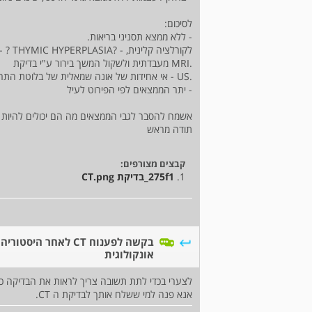
לסיכום:
- ללא ממצא תסניני בריאות.
לקורלציה קלינית, - ?THYMIC HYPERPLASIA ? - מלאות רקמתית במיצר עליון קידמי - שארית של הטימוס
.MRI מעבדתית ולשקול המשך בירור ע"י בדיקת
.US - אי אחידות של אונה שמאלית של בלוטת התריס - לקורלציה עם בדיקת
- יתר הממצאים לפי הפירוט לעיל
אשמח להסבר לגבי הממצאים מה הם יכולים להיות ו
תודה מראש
קבצים מצורפים:
1.
275f1_בדיקת CT.png
בקשה לפענוח CT לאחר היסטוריה
אונקולוגית
לצערי בכדי לתת תשובה צריך לראות את הבדיקה כמ
אנא פנה למי ששלח אותך לבדיקת ה CT.