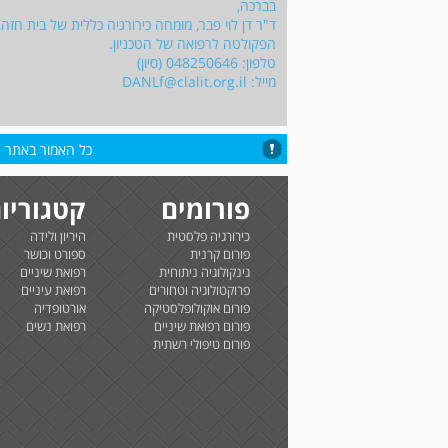
בברכה,
ד"ר דן לוי פבר, מומחה כירורגיה כללית של בית חזה,
הפקולטה לרפואה של הטכניון.
טלפון: 048250646 (סיון)
מייל:
DANLf@clalit.org.il
כל האמור באתר הי
פורומים
קטגוריו
כירורגיה פלסטית
היריון ולידה
פורום קרנית
ספורט וכושר
גינקולוגיה ניתוחית
רפואת שיניים
פרוקטולוגיה וטחורים
רפואת עיניים
פורום אוקולופלסטיקה
אורטופדיה
פורום רפואת שיניים
רפואת נשים
פורום טיפולי רשתית