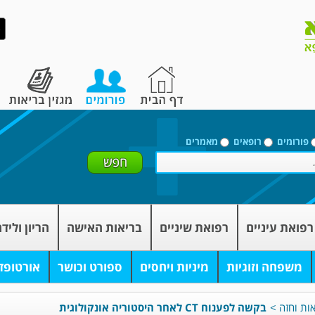
פורומים
רופאים
מאמרים
רפואת עיניים
רפואת שיניים
בריאות האישה
הריון וליד
משפחה וזוגיות
מיניות ויחסים
ספורט וכושר
אורטופד
אות וחזה
>
בקשה לפענוח CT לאחר היסטוריה אונקולוגית