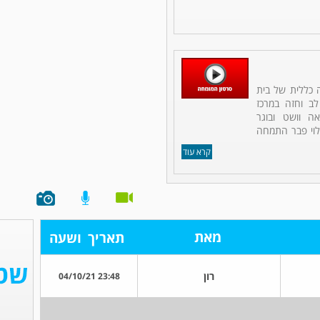
ה כללית של בית
לב וחזה במרכז
אה וושט ובוגר
לוי פבר התמחה
קרא עוד
מאת
תאריך
ושעה
רון
23:48 04/10/21