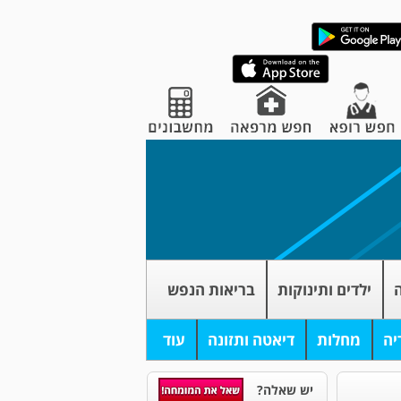
ה
ילדים ותינוקות
בריאות הנפש
יה
מחלות
דיאטה ותזונה
עוד
יש שאלה?