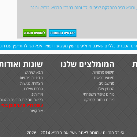
 ורופא בכיר במחלקה לניתוחי לב וחזה במרכז הרפואי כרמל, ובוגר
נו הסברים כלליים שאינם מחליפים יעוץ מקצועי ורפואי. אנא גשו להתייעץ עם מומח
ת
המומלצים שלנו
שונות ואודות
חיפוש מרפאות
תנאי שימוש
חיפוש רופאים
מדיניות פרטיות
מחשבונים
הצהרת נגישות
המגזין שלנו
פרסם אצלנו
פורום טיפול משפחתי
אודותינו
פורום ניתוחי קטרקט
בקשת מחיקת הודעה מהפורו
טופס לדיווח על תוכן בעיית
צור קשר
© כל הזכויות שמורות לאתר שאל את הרופא 2014 - 2026