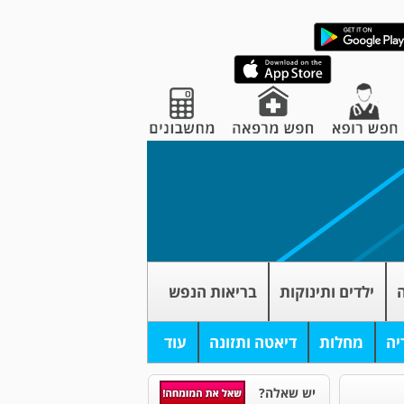
ה
ילדים ותינוקות
בריאות הנפש
יה
מחלות
דיאטה ותזונה
עוד
יש שאלה?