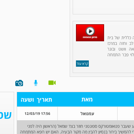
ה כללית של בית
לב וחזה במרכז
אה וושט ובוגר
לוי פבר התמחה
קרא עוד
מאת
תאריך
ושעה
עמנואל
17:56 12/03/19
 לא מעשן. שבוע שעבר פנואומטורקס ספונטני חוזר בצד שמאל (הראשון היה לפני
די להמשיך בירור בנסיון להבין מה מקור הבעיה. האם יש רופא המתמחה