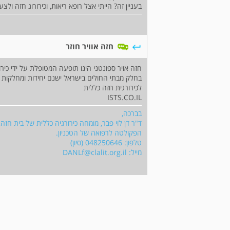
בעניין זה? הייתי אצל רופא ריאות, וכירורוג חזה ולצ
חזה אוויר חוזר
חזה אויר ספונטני הינו תופעה המטופלת על ידי כירור
בחלק מבתי החולים בישראל ישנם יחידות ומחלקות 
לכירורגית חזה כללית
ISTS.CO.IL
בברכה,
ד"ר דן לוי פבר, מומחה כירורגיה כללית של בית חזה,
הפקולטה לרפואה של הטכניון.
טלפון: 048250646 (סיון)
מייל:
DANLf@clalit.org.il