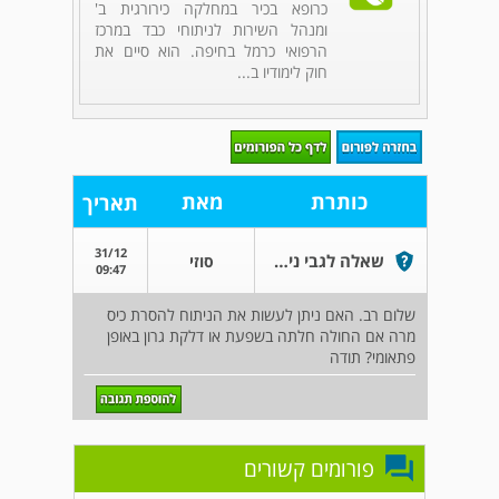
כרופא בכיר במחלקה כירורגית ב'
ומנהל השירות לניתוחי כבד במרכז
הרפואי כרמל בחיפה. הוא סיים את
חוק לימודיו ב...
כותרת
מאת
תאריך
31/12
שאלה לגבי ניתוח כיס מרה
סוזי
09:47
שלום רב. האם ניתן לעשות את הניתוח להסרת כיס
מרה אם החולה חלתה בשפעת או דלקת גרון באופן
פתאומי? תודה
פורומים קשורים