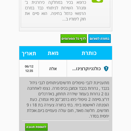
כרופא בכיר במחלקה כירורגית ב'
ומנהל השירות לניתוחי כבד במרכז
הרפואי כרמל בחיפה. הוא סיים את
חוק לימודיו ב...
כותרת
מאת
תאריך
06/12
כולנגיוקרצינומה גרורתית
אלה
12:35
מתעניינת לגבי טיפולים חדשים/ניתוחים לגבי גידול
בכבד , גרורות בכבד וכמובן בכיס מרה. נצפו לאחרונה
גם 2 גרורות בעמוד שידרה תחתון, באדרנלים
דו"צ.סיימה 2 טיפולי כימו ברמב"ם( סיז וגמזר). כעת
הופנתה לאישפוז ביתי. בתי בחורה צעירה בת 18 ו 9
חודשים. חלשה מאוד, חום עולה פעמיים ביום.אוכלת
יחסית בסדר.