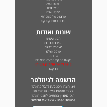
חיפוש רופאים
מחשבונים
המגזין שלנו
פורום טיפול משפחתי
פורום ניתוחי קטרקט
שונות ואודות
תנאי שימוש
מדיניות פרטיות
הצהרת נגישות
פרסם אצלנו
אודותינו
בקשת מחיקת הודעה מהפורום
טופס לדיווח על תוכן בעייתי
צור קשר
הרשמה לניוזלטר
אני רוצה ומסכים/ה לקבל מהאתר
וכל מי מטעמו דוא"ל פרסומי עם
תוכן
מעניין
בהתאם לתכני האתר
MedOnline - שאל את הרופא
: