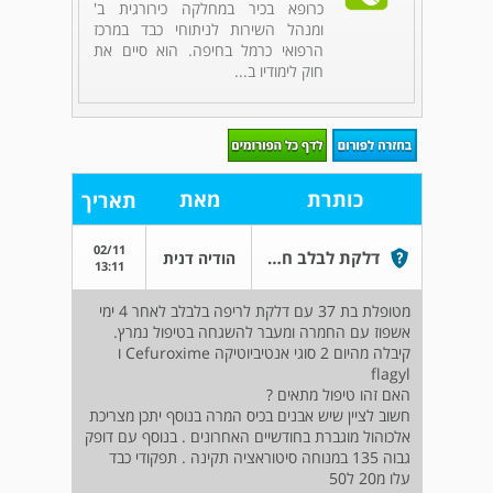
כרופא בכיר במחלקה כירורגית ב'
ומנהל השירות לניתוחי כבד במרכז
הרפואי כרמל בחיפה. הוא סיים את
חוק לימודיו ב...
כותרת
מאת
תאריך
02/11
דלקת לבלב חריפה
הודיה דנית
13:11
מטופלת בת 37 עם דלקת לריפה בלבלב לאחר 4 ימי
אשפוז עם החמרה ומעבר להשגחה בטיפול נמרץ.
קיבלה מהיום 2 סוגי אנטיביוטיקה Cefuroxime ו
flagyl
האם זהו טיפול מתאים ?
חשוב לציין שיש אבנים בכיס המרה בנוסף יתכן מצריכת
אלכוהול מוגברת בחודשיים האחרונים . בנוסף עם דופק
גבוה 135 במנוחה סיטוראציה תקינה . תפקודי כבד
עלו מ20 ל50