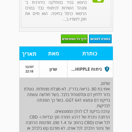
כרופא בכיר במחלקה כירורגית ב'
ומנהל השירות לניתוחי כבד במרכז
הרפואי כרמל בחיפה. הוא סיים את
חוק לימודיו ב...
כותרת
מאת
תאריך
12/07
ניתוח WHIPPLE לבת 80
שרון
22:18
שלום,
אימי בת 80. בריאה בדר"כ. לא סובלת ממחלות. נוטלת
כדור ללחץ דם וכולסטרול בלבד. בשל חולשה עשתה
בדיקת דם ונמצא GGT 641. בשל כך הופנתה
לבדיקות.
ערכה בדיקת CT להלן הממצצאים.
הרחבה ניכרת של דרכע המרה תוך כבדיות ו- CBD
לכל אורכו (CBD ברוחב עד 1.4 סמ). מודגמת הרחבה
של צינור הלבלב לכל אורכו. לא מודגם גןש בלבלב או