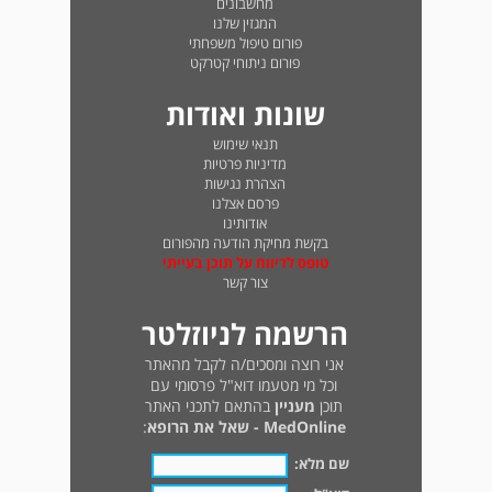
מחשבונים
המגזין שלנו
פורום טיפול משפחתי
פורום ניתוחי קטרקט
שונות ואודות
תנאי שימוש
מדיניות פרטיות
הצהרת נגישות
פרסם אצלנו
אודותינו
בקשת מחיקת הודעה מהפורום
טופס לדיווח על תוכן בעייתי
צור קשר
הרשמה לניוזלטר
אני רוצה ומסכים/ה לקבל מהאתר
וכל מי מטעמו דוא"ל פרסומי עם
תוכן
מעניין
בהתאם לתכני האתר
MedOnline - שאל את הרופא
:
שם מלא: