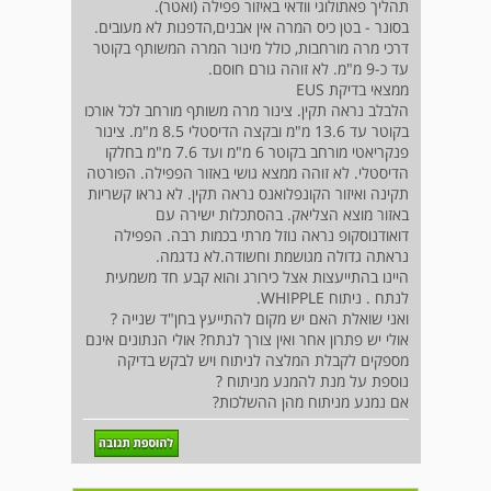
תהליך פאתולוגי וודאי באיזור פפילה (ואטר).
בסונר - בטן כיס המרה אין אבנים,הדפנות לא מעובים.
דרכי מרה מורחבות, כולל מינור המרה המשותף בקוטר
עד כ-9 מ"מ. לא זוהה גורם חוסם.
ממצאי בדיקת EUS
הלבלב נראה תקין. צינור מרה משותף מורחב לכל אורכו
בקוטר עד 13.6 מ"מ ובקצה הדיסטלי 8.5 מ"מ. צינור
פנקריאטי מורחב בקוטר 6 מ"מ ועד 7.6 מ"מ בחלקו
הדיסטלי. לא זוהה ממצא גושי באזור הפפילה. הפורטה
תקינה ואיזור הקונפלואנס נראה תקין. לא נראו קשריות
באזור מוצא הצליאק. בהסתכלות ישירה עם
דואודנוסקופ נראה נוזל מרתי בכמות רבה. הפפילה
נראתה גדולה מגושמת וחשודה.לא נדגמה.
היינו בהתייעצות אצל כירורג והוא קבע חד משמעית
לנתח . ניתוח WHIPPLE.
ואני שואלת האם יש מקום להתייעץ בחן"ד שנייה ?
אולי יש פתרון אחר ואין צורך לנתח? אולי הנתונים אינם
מספקים לקבלת המלצה לניתוח ויש לבקש בדיקה
נוספת על מנת להמנע מניתוח ?
אם נמנע מניתוח מהן ההשלכות?