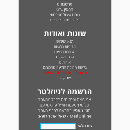
מחשבונים
המגזין שלנו
פורום טיפול משפחתי
פורום ניתוחי קטרקט
שונות ואודות
תנאי שימוש
מדיניות פרטיות
הצהרת נגישות
פרסם אצלנו
אודותינו
בקשת מחיקת הודעה מהפורום
טופס לדיווח על תוכן בעייתי
צור קשר
הרשמה לניוזלטר
אני רוצה ומסכים/ה לקבל מהאתר
וכל מי מטעמו דוא"ל פרסומי עם
תוכן
מעניין
בהתאם לתכני האתר
MedOnline - שאל את הרופא
:
שם מלא: