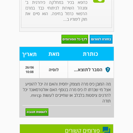
כרופא בכיר במחלקה כירורגית ב'
ומנהל השירות לניתוחי כבד במרכז
הרפואי כרמל בחיפה. הוא סיים את
חוק לימודיו ב...
כותרת
מאת
תאריך
26/06
הסבר לתוצאת בדיקת כיס מרה
לוסיה
10:08
מה המובן כיס מרה מצומק יחסית והאם זה יכל להופיע
אצל מי שכרתו לו כיס מרה בנוסף האם אולטרסאונד יכל
להדגים ציסטות בלבלב או שחייבים לעשות mrcp.
תודה
פורומים קשורים