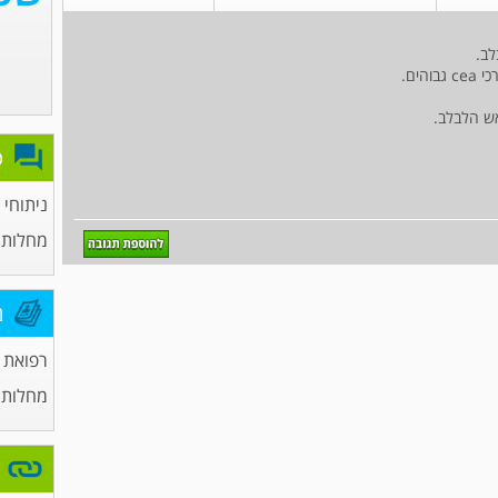
ים.
פ
ניתוחי 
מחלות 
מ
רפואת
מחלות