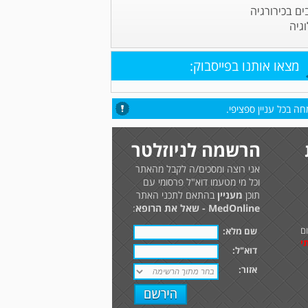
ים בכירורגיה
וגיה
מצאו אותנו בפייסבוק:
ה בכל עניין ספציפי.
הרשמה לניוזלטר
אני רוצה ומסכים/ה לקבל מהאתר
וכל מי מטעמו דוא"ל פרסומי עם
תוכן
מעניין
בהתאם לתכני האתר
MedOnline - שאל את הרופא
:
ם
שם מלא:
י
דוא"ל:
אזור: