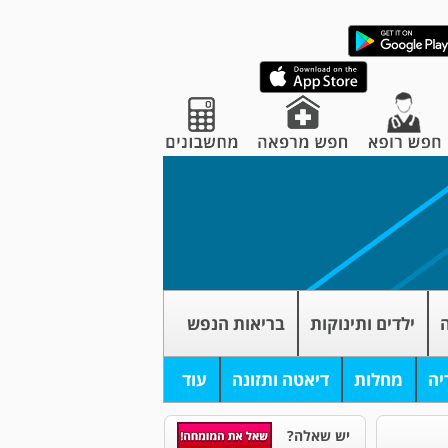
ה
ילדים ותינוקות
בריאות הנפש
יה
מחלות
דיאטה ותזונה
עוד
יש שאלה?