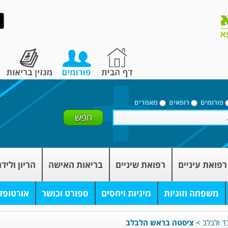
פורומים
רופאים
מאמרים
רפואת עיניים
רפואת שיניים
בריאות האישה
הריון וליד
משפחה וזוגיות
מיניות ויחסים
ספורט וכושר
אורטופד
בד ולבלב
>
ציסטה בראש הלבלב