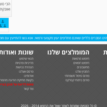
הכי טוב
ואונקול
נו הסברים כלליים שאינם מחליפים יעוץ מקצועי ורפואי. אנא גשו להתייעץ עם מומח
ת
המומלצים שלנו
שונות ואודות
חיפוש מרפאות
תנאי שימוש
חיפוש רופאים
מדיניות פרטיות
מחשבונים
הצהרת נגישות
המגזין שלנו
פרסם אצלנו
פורום טיפול משפחתי
אודותינו
פורום ניתוחי קטרקט
בקשת מחיקת הודעה מהפורו
טופס לדיווח על תוכן בעיית
צור קשר
© כל הזכויות שמורות לאתר שאל את הרופא 2014 - 2026