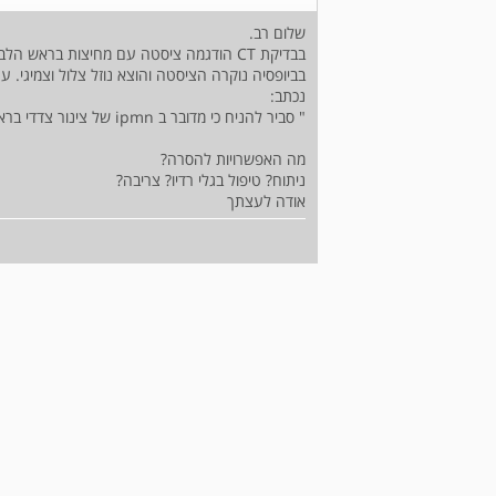
שלום רב.
בבדיקת CT הודגמה ציסטה עם מחיצות בראש הלבלב.
בביופסיה נוקרה הציסטה והוצא נוזל צלול וצמיגי. ערכי cea גבוה
נכתב:
" סביר להניח כי מדובר ב ipmn של צינור צדדי בראש הלבלב.
מה האפשרויות להסרה?
ניתוח? טיפול בגלי רדיו? צריבה?
אודה לעצתך