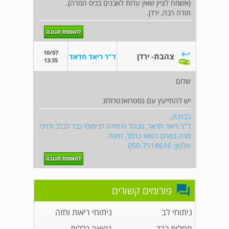
(אשמח לציין שאין עדות לאבנים בכיס המרה).
תודה רבה, ירדן.
10/07
צהבת- ירדן
ד"ר ריאד חדאד
13:35
שלום
יש להתייעץ עם גסטרואנטרולוג
בברכה,
ד"ר ריאד חדאד, מנהל היחידה לניתוחי כבד לבלב ודרכי
מרה במרכז רפואי כרמל, חיפה.
טלפון: 050-7118616
פורומים קשורים
ניתוחי לב
ניתוחי ריאות וחזה
מחלות כבד
רפואה כללית