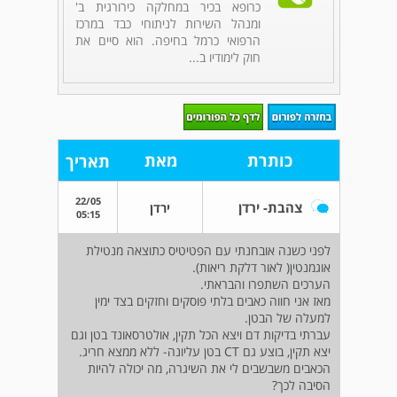
כרופא בכיר במחלקה כירורגית ב'
ומנהל השירות לניתוחי כבד במרכז
הרפואי כרמל בחיפה. הוא סיים את
חוק לימודיו ב...
כותרת
מאת
תאריך
22/05
צהבת- ירדן
ירדן
05:15
לפני כשנה אובחנתי עם הפטיטיס כתוצאה מנטילת
אוגמנטין( לאור דלקת ריאות).
הערכים השתפרו והבראתי.
מאז אני חווה כאבים בלתי פוסקים וחזקים בצד ימין
למעלה של הבטן.
עברתי בדיקות דם ויצא הכל תקין, אולטרסאונד בטן וגם
יצא תקין, בוצע גם CT בטן עליונה- ללא ממצא חריג.
הכאבים משבשבים לי את השיגרה, מה יכולה להיות
הסיבה לכך?