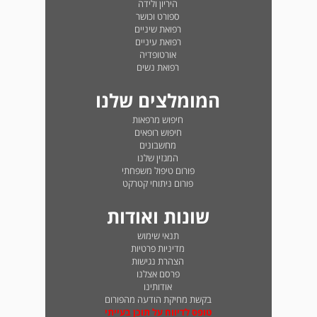
היריון ולידה
ספורט וכושר
רפואת שיניים
רפואת עיניים
אורטופדיה
רפואת נשים
המומלצים שלנו
חיפוש מרפאות
חיפוש רופאים
מחשבונים
המגזין שלנו
פורום טיפול משפחתי
פורום ניתוחי קטרקט
שונות ואודות
תנאי שימוש
מדיניות פרטיות
הצהרת נגישות
פרסם אצלנו
אודותינו
בקשת מחיקת הודעה מהפורום
טופס לדיווח על תוכן בעייתי