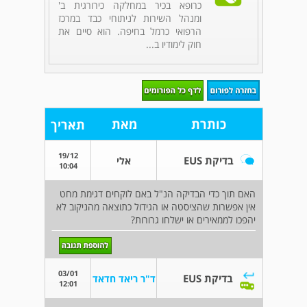
כרופא בכיר במחלקה כירורגית ב'
ומנהל השירות לניתוחי כבד במרכז
הרפואי כרמל בחיפה. הוא סיים את
חוק לימודיו ב...
כותרת
מאת
תאריך
19/12
בדיקת EUS
אלי
10:04
האם תוך כדי הבדיקה הנ"ל באם לוקחים דגימת מחט
אין אפשרות שהציסטה או הגידול כתוצאה מהניקוב לא
יהפכו לממאירים או ישלחו גרורות?
03/01
בדיקת EUS
ד"ר ריאד חדאד
12:01