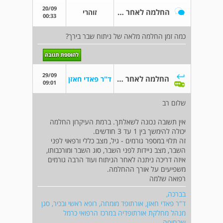
20/09
החלמה לאחר שבר בירך
זוהרי
00:33
כמה זמן החלמה מלאה של ניתוח שבר בירך?
29/09
החלמה לאחר שבר בירך
ד"ר פאדי חאזן
09:01
שלום רב
אין תשובה נכונה לשאלתך. ברמת העיקרון החלמה
יכולה להימשך בין 1 עד 3 חודשים.
זה תלוי במספר גורמים - גיל, מצב כללי ורפאוי לפני
השבר, מצב ניידות לפני השבר, סוג השבר ומורכבותו,
איזה דריכה ניתנה לאחר הניתוח ועוד הרבה גורמים
משפיעים על אורך ההחלמה.
רפואה שלמה
בברכה,
ד"ר פאדי חאזן, אורתופד מומחה, רופא ראשי ובכיר, סגן
מנהל מחלקת אורתופדיה במרכז הרפואי כרמל
שבחיפה.