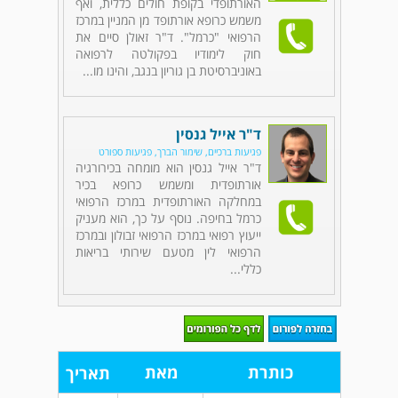
האורתופדי בקופת חולים כללית, ואף
משמש כרופא אורתופד מן המניין במרכז
הרפואי "כרמל". ד"ר זאולן סיים את
חוק לימודיו בפקולטה לרפואה
באוניברסיטת בן גוריון בנגב, והינו מו...
ד"ר אייל גנסין
פגיעות ברכיים, שימור הברך, פגיעות ספורט
ד"ר אייל גנסין הוא מומחה בכירורגיה
אורתופדית ומשמש כרופא בכיר
במחלקה האורתופדית במרכז הרפואי
כרמל בחיפה. נוסף על כך, הוא מעניק
ייעוץ רפואי במרכז הרפואי זבולון ובמרכז
הרפואי לין מטעם שירותי בריאות
כללי...
כותרת
מאת
תאריך