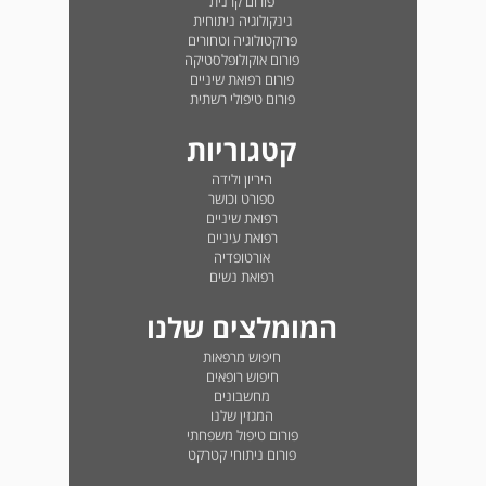
פורום קרנית
גינקולוגיה ניתוחית
פרוקטולוגיה וטחורים
פורום אוקולופלסטיקה
פורום רפואת שיניים
פורום טיפולי רשתית
קטגוריות
היריון ולידה
ספורט וכושר
רפואת שיניים
רפואת עיניים
אורטופדיה
רפואת נשים
המומלצים שלנו
חיפוש מרפאות
חיפוש רופאים
מחשבונים
המגזין שלנו
פורום טיפול משפחתי
פורום ניתוחי קטרקט