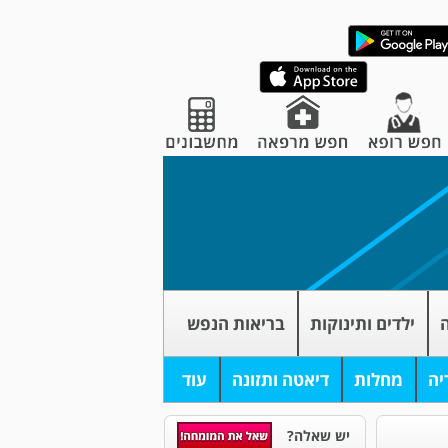
ה
ילדים ותינוקות
בריאות הנפש
יה
מחלות
דיאטה ותזונה
עוד
יש שאלה?