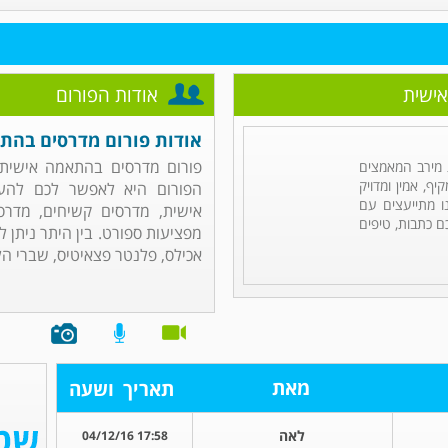
אישית
אודות הפורום
אודות פורום מדרסים בהת
פורום מדרסים בהתאמה אישית 
מירב המאמצים
ף, אמין ומדויק
הפורום היא לאפשר לכם להע
ו מתייעצים עם
אישית, מדרסים קשיחים, מדרס
ם כתבות, טיפים
מפציעות ספורט. בין היתר ניתן 
אכילס, פלנטר פצאיטיס, שברי הל
מאת
תאריך
ושעה
לאה
17:58 04/12/16