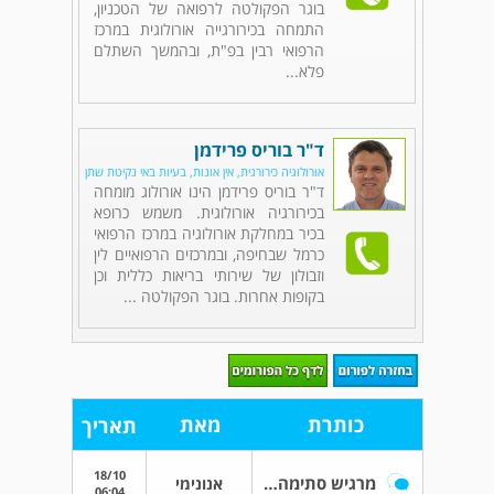
בוגר הפקולטה לרפואה של הטכניון,
התמחה בכירורגייה אורולוגית במרכז
הרפואי רבין בפ"ת, ובהמשך השתלם
פלא...
ד"ר בוריס פרידמן
אורולוגיה כירורגית, אין אונות, בעיות באי נקיטת שתן
ד"ר בוריס פרידמן הינו אורולוג מומחה
בכירורגיה אורולוגית. משמש כרופא
בכיר במחלקת אורולוגיה במרכז הרפואי
כרמל שבחיפה, ובמרכזים הרפואיים לין
וזבולון של שירותי בריאות כללית וכן
בקופות אחרות. בוגר הפקולטה ...
כותרת
מאת
תאריך
18/10
מרגיש סתימה רצינית בצינור הזרע
אנונימי
06:04