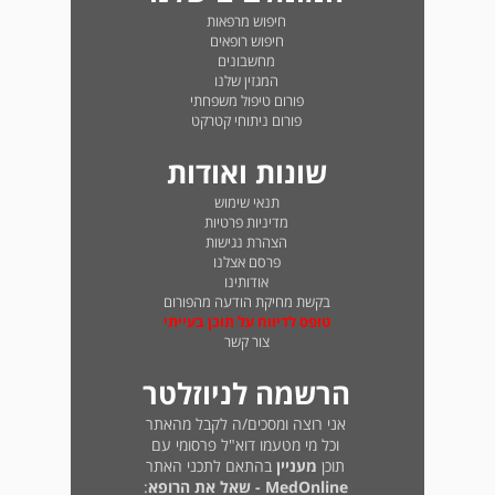
חיפוש מרפאות
חיפוש רופאים
מחשבונים
המגזין שלנו
פורום טיפול משפחתי
פורום ניתוחי קטרקט
שונות ואודות
תנאי שימוש
מדיניות פרטיות
הצהרת נגישות
פרסם אצלנו
אודותינו
בקשת מחיקת הודעה מהפורום
טופס לדיווח על תוכן בעייתי
צור קשר
הרשמה לניוזלטר
אני רוצה ומסכים/ה לקבל מהאתר
וכל מי מטעמו דוא"ל פרסומי עם
תוכן
מעניין
בהתאם לתכני האתר
MedOnline - שאל את הרופא
: