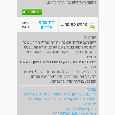
אשמח מאוד לתשובה, תודה מראש.
ד"ר בוריס
18/10
מרגיש סתימה רצינית בצינור הזרע
09:14
פרידמן
שלום רב
קיים מצב שנקרא שפיכה אחורית שחלק מהזרע פונה
לכיוון כיס השתן ומופרש עם השתן. זה לא פוגע בכיס
השתן ונגרם עקב תרופות שונות כולל תרופות ללא
מרשם.
ציסטוסקופיה בודקת רק חסימות בצינור השתן וממצאים
בכיס השתן.
ניתן לבצע ספירת זרע לאחר התנזרות של 5 ימים כדי
להעריך את נפח הזרע וטיבו לאחר יעוץ אורולוגי
שמומלץ במקרה שלך. בהצלחה.
בברכה,
ד"ר בוריס פרידמן, אורולוג מומחה בכירורגיה אורולוגית,
רופא בכיר במחלקת אורולוגיה במרכז הרפואי כרמל
שבחיפה.
טלפון: 04-8250843
מייל:
BORISFR@clalit.org.il