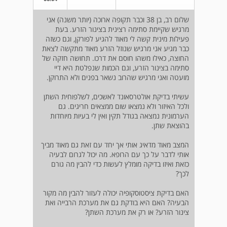
שלום רב, בן 38 וכבר תקופה ארוכה (יותר משנה) אני
מרגיש שקיימת סתימה רצינית בצינור הזרע. בעת
פעילות מינית קשה לי מאוד להגיע לפורקן, וגם כשזה
כבר מגיע אני מרגיש שנוזל הזרע מאוד מתקשה לצאת
החוצה, כאילו משהו חוסם את דרכו. תחושה חזקה של
סתימה בצינור הזרע, וגם הכמות שנפלטת היא דיי
מועטה ואני מרגיש שהרוב נשאר בפנים ולא התרוקן.
עשיתי בדיקת אולטרסאונד לאשכים, לשלפוחית השתן
ולכל האיזור ולא נמצאו שום ממצאים חריגים. גם
הערמונית נמצאה בגודל תקין ואין לי בעיות מיוחדות
בהוצאת שתן.
המצב מאוד מדאיג אותי אך יחד עם זאת גם מאוד מביך
אותי לדבר על כך עם הרופא. מה יכול לגרום לבעיה
כזאת ואיזו בדיקה מומלץ לעשות כדי להבין מה גורם
לכך?
האם בדיקת ציסטוסקופיה יכולה לעזור להבין מה מקור
הבעיה? האם היא בודקת גם את מערכת הרבייה ואת
צינור הזרע? או רק את מערכת השתן?