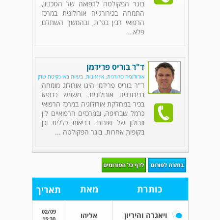
בוגר הפקולטה לרפואה של הטכניון,
התמחה בכירורגייה אורולוגית במרכז
הרפואי רבין בפ"ת, ובהמשך השתלם
פלא...
ד"ר בוריס פרידמן
אורולוגיה כירורגית, אין אונות, בעיות באי נקיטת שתן
ד"ר בוריס פרידמן הינו אורולוג מומחה
בכירורגיה אורולוגית. משמש כרופא
בכיר במחלקת אורולוגיה במרכז הרפואי
כרמל שבחיפה, ובמרכזים הרפואיים לין
וזבולון של שירותי בריאות כללית וכן
בקופות אחרות. בוגר הפקולטה ...
כותרת
מאת
תאריך
02/09
ויאגרה והיריון
אליהו
15:30