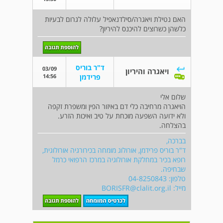
האם נטילת ויאגרה/סילדנאפיל עלולה לגרום לבעיות
כלשהן כשרוצים להיכנס להיריון?
ד"ר בוריס
03/09
ויאגרה והיריון
14:56
פרידמן
שלום אלי
הויאגרה מרחיבה כלי דם באיזור הפין ומשפרת זקפה
ולא ידועה השפעה מוכחת על טיב ואיכות הזרע.
בהצלחה.
בברכה,
ד"ר בוריס פרידמן, אורולוג מומחה בכירורגיה אורולוגית,
רופא בכיר במחלקת אורולוגיה במרכז הרפואי כרמל
שבחיפה.
טלפון: 04-8250843
מייל:
BORISFR@clalit.org.il