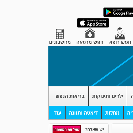
ה
ילדים ותינוקות
בריאות הנפש
יה
מחלות
דיאטה ותזונה
עוד
יש שאלה?