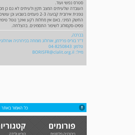
סטרס נפשי ועוד.
העובדה שלעיתים המצב תקין ולעיתים לא גם כן מכוו
גופנית אירובית קבועה 2-3 פעמ
החשק המיני. באם אין מחלות רקע ואינך נוטל טיפול 
פסיכו-סקסולוג לשיפור התסמינים. בהצלחה.
בברכה,
ד"ר בוריס פרידמן, אורולוג מומחה בכירורגיה אורולו
טלפון: 04-8250843
מייל:
BORISFR@clalit.org.il
כל האמור באתר הי
פורומים
קטגוריו
כירורגיה פלסטית
היריון ולידה