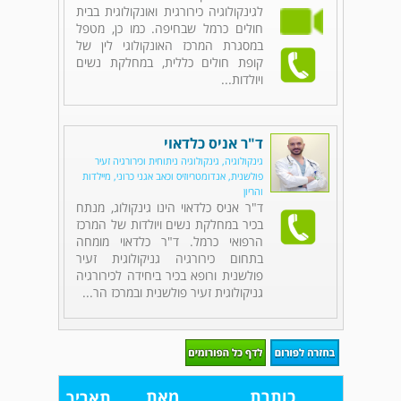
לגינקולוגיה כירורגית ואונקולוגית בבית
חולים כרמל שבחיפה. כמו כן, מטפל
במסגרת המרכז האונקולוגי לין של
קופת חולים כללית, במחלקת נשים
ויולדות...
ד"ר אניס כלדאוי
גינקולוגיה, גינקולוגיה ניתוחית וכירורגיה זעיר
פולשנית, אנדומטריוזיס וכאב אגני כרוני, מיילדות
והריון
ד"ר אניס כלדאוי הינו גינקולוג, מנתח
בכיר במחלקת נשים ויולדות של המרכז
הרפואי כרמל. ד"ר כלדאוי מומחה
בתחום כירורגיה גניקולוגית זעיר
פולשנית ורופא בכיר ביחידה לכירורגיה
גניקולוגית זעיר פולשנית ובמרכז הר...
כותרת
מאת
תאריך