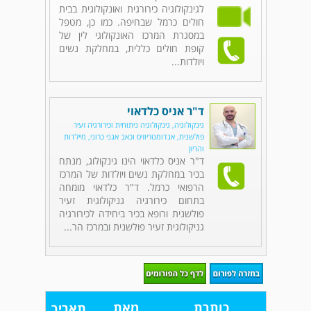
לגינקולוגיה כירורגית ואונקולוגית בבית
חולים כרמל שבחיפה. כמו כן, מטפל
במסגרת המרכז האונקולוגי לין של
קופת חולים כללית, במחלקת נשים
ויולדות...
ד"ר אניס כלדאוי
גינקולוגיה, גינקולוגיה ניתוחית וכירורגיה זעיר
פולשנית, אנדומטריוזיס וכאב אגני כרוני, מיילדות
והריון
ד"ר אניס כלדאוי הינו גינקולוג, מנתח
בכיר במחלקת נשים ויולדות של המרכז
הרפואי כרמל. ד"ר כלדאוי מומחה
בתחום כירורגיה גניקולוגית זעיר
פולשנית ורופא בכיר ביחידה לכירורגיה
גניקולוגית זעיר פולשנית ובמרכז הר...
כותרת
מאת
תאריך