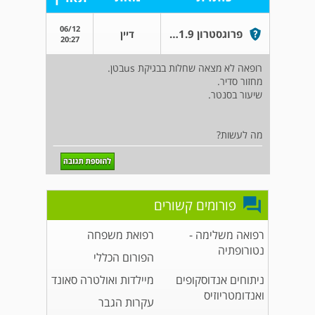
06/12
פרוגסטרון 1.9 בפרופיל הורמונלי .יום 3 למחזור
דיין
20:27
רופאה לא מצאה שחלות בבגיקת usבטן.
מחזור סדיר.
שיעור בסנטר.
מה לעשות?
פורומים קשורים
רפואה משלימה -
רפואת משפחה
נטורופתיה
הפורום הכללי
ניתוחים אנדוסקופים
מיילדות ואולטרה סאונד
ואנדומטריוזיס
עקרות הגבר