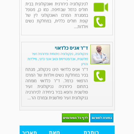
לגינקולוגיה כירורגית ואונקולוגית בבית
חולים כרמל שבחיפה. כמו כן, מטפל
במסגרת המרכז האונקולוגי לין של
קופת חולים כללית, במחלקת נשים
ויולדות...
ד"ר אניס כלדאוי
גינקולוגיה, גינקולוגיה ניתוחית וכירורגיה זעיר
פולשנית, אנדומטריוזיס וכאב אגני כרוני, מיילדות
והריון
ד"ר אניס כלדאוי הינו גינקולוג, מנתח
בכיר במחלקת נשים ויולדות של המרכז
הרפואי כרמל. ד"ר כלדאוי מומחה
בתחום כירורגיה גניקולוגית זעיר
פולשנית ורופא בכיר ביחידה לכירורגיה
גניקולוגית זעיר פולשנית ובמרכז הר...
כותרת
מאת
תאריך