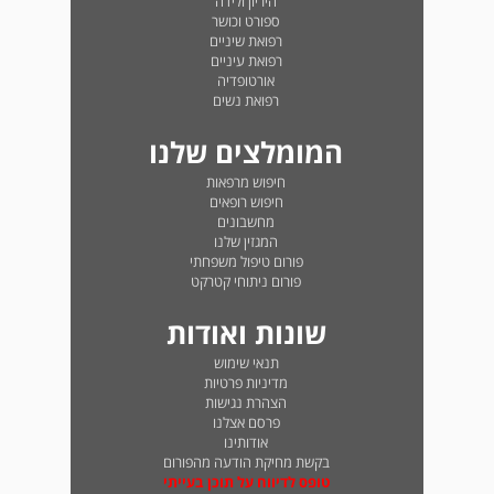
היריון ולידה
ספורט וכושר
רפואת שיניים
רפואת עיניים
אורטופדיה
רפואת נשים
המומלצים שלנו
חיפוש מרפאות
חיפוש רופאים
מחשבונים
המגזין שלנו
פורום טיפול משפחתי
פורום ניתוחי קטרקט
שונות ואודות
תנאי שימוש
מדיניות פרטיות
הצהרת נגישות
פרסם אצלנו
אודותינו
בקשת מחיקת הודעה מהפורום
טופס לדיווח על תוכן בעייתי