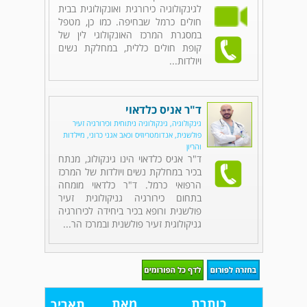
לגינקולוגיה כירורגית ואונקולוגית בבית
חולים כרמל שבחיפה. כמו כן, מטפל
במסגרת המרכז האונקולוגי לין של
קופת חולים כללית, במחלקת נשים
ויולדות...
ד"ר אניס כלדאוי
גינקולוגיה, גינקולוגיה ניתוחית וכירורגיה זעיר
פולשנית, אנדומטריוזיס וכאב אגני כרוני, מיילדות
והריון
ד"ר אניס כלדאוי הינו גינקולוג, מנתח
בכיר במחלקת נשים ויולדות של המרכז
הרפואי כרמל. ד"ר כלדאוי מומחה
בתחום כירורגיה גניקולוגית זעיר
פולשנית ורופא בכיר ביחידה לכירורגיה
גניקולוגית זעיר פולשנית ובמרכז הר...
כותרת
מאת
תאריך