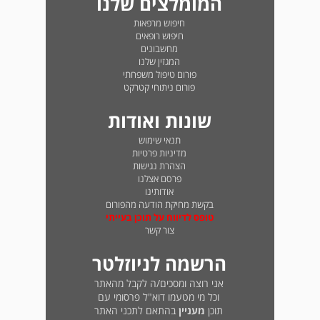
המומלצים שלנו
חיפוש מרפאות
חיפוש רופאים
מחשבונים
המגזין שלנו
פורום טיפול משפחתי
פורום ניתוחי קטרקט
שונות ואודות
תנאי שימוש
מדיניות פרטיות
הצהרת נגישות
פרסם אצלנו
אודותינו
בקשת מחיקת הודעה מהפורום
טופס לדיווח על תוכן בעייתי
צור קשר
הרשמה לניוזלטר
אני רוצה ומסכים/ה לקבל מהאתר
וכל מי מטעמו דוא"ל פרסומי עם
תוכן
מעניין
בהתאם לתכני האתר