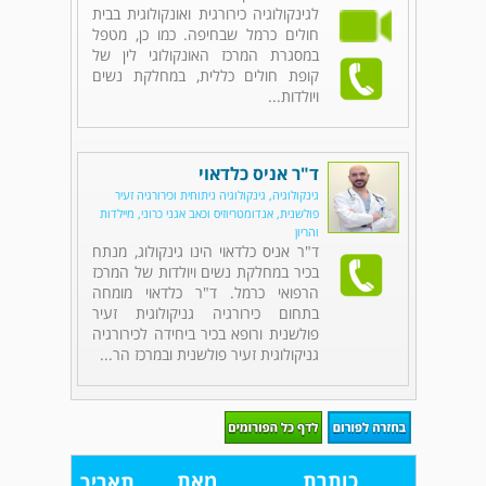
לגינקולוגיה כירורגית ואונקולוגית בבית
חולים כרמל שבחיפה. כמו כן, מטפל
במסגרת המרכז האונקולוגי לין של
קופת חולים כללית, במחלקת נשים
ויולדות...
ד"ר אניס כלדאוי
גינקולוגיה, גינקולוגיה ניתוחית וכירורגיה זעיר
פולשנית, אנדומטריוזיס וכאב אגני כרוני, מיילדות
והריון
ד"ר אניס כלדאוי הינו גינקולוג, מנתח
בכיר במחלקת נשים ויולדות של המרכז
הרפואי כרמל. ד"ר כלדאוי מומחה
בתחום כירורגיה גניקולוגית זעיר
פולשנית ורופא בכיר ביחידה לכירורגיה
גניקולוגית זעיר פולשנית ובמרכז הר...
כותרת
מאת
תאריך