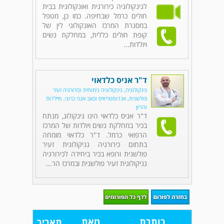
לגינקולוגיה כירורגית ואונקולוגית בבית
חולים כרמל שבחיפה. כמו כן, מטפל
במסגרת המרכז האונקולוגי לין של
קופת חולים כללית, במחלקת נשים
ויולדות...
ד"ר אניס כלדאוי
גינקולוגיה, גינקולוגיה ניתוחית וכירורגיה זעיר
פולשנית, אנדומטריוזיס וכאב אגני כרוני, מיילדות
והריון
ד"ר אניס כלדאוי הינו גינקולוג, מנתח
בכיר במחלקת נשים ויולדות של המרכז
הרפואי כרמל. ד"ר כלדאוי מומחה
בתחום כירורגיה גניקולוגית זעיר
פולשנית ורופא בכיר ביחידה לכירורגיה
גניקולוגית זעיר פולשנית ובמרכז הר...
כותרת
מאת
תאריך