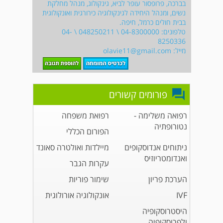
בברכה, פרופסור עופר לביא, גינקולוג, מנהל מחלקת
נשים, ומנהל היחידה לגינקולוגיה כירורגית ואונקולוגית
בבית חולים כרמל, חיפה.
טלפונים: 04-8300000 \ 048250211 \ 04-
8250336
מייל:
olavie11@gmail.com
פורומים קשורים
רפואה משלימה -
רפואת משפחה
נטורופתיה
הפורום הכללי
ניתוחים אנדוסקופים
מיילדות ואולטרה סאונד
ואנדומטריוזיס
עקרות הגבר
הערכת פריון
שימור פוריות
IVF
אונקולוגיה אורולוגית
היסטרוסקופיה
ולפרוסקופיה