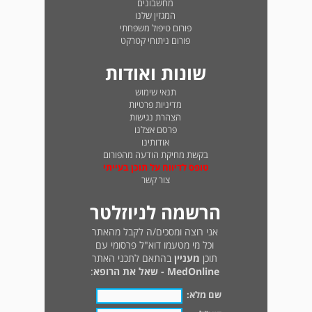
מחשבונים
המגזין שלנו
פורום טיפול משפחתי
פורום ניתוחי קטרקט
שונות ואודות
תנאי שימוש
מדיניות פרטיות
הצהרת נגישות
פרסם אצלנו
אודותינו
בקשת מחיקת הודעה מהפורום
טופס לדיווח על תוכן בעייתי
צור קשר
הרשמה לניוזלטר
אני רוצה ומסכים/ה לקבל מהאתר
וכל מי מטעמו דוא"ל פרסומי עם
תוכן
מעניין
בהתאם לתכני האתר
MedOnline - שאל את הרופא
:
שם מלא: