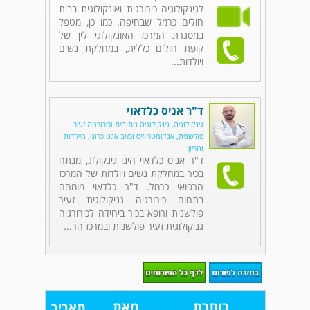
לגינקולוגיה כירורגית ואונקולוגית בבית
חולים כרמל שבחיפה. כמו כן, מטפל
במסגרת המרכז האונקולוגי לין של
קופת חולים כללית, במחלקת נשים
ויולדות...
ד"ר אניס כלדאוי
גינקולוגיה, גינקולוגיה ניתוחית וכירורגיה זעיר
פולשנית, אנדומטריוזיס וכאב אגני כרוני, מיילדות
והריון
ד"ר אניס כלדאוי הינו גינקולוג, מנתח
בכיר במחלקת נשים ויולדות של המרכז
הרפואי כרמל. ד"ר כלדאוי מומחה
בתחום כירורגיה גניקולוגית זעיר
פולשנית ורופא בכיר ביחידה לכירורגיה
גניקולוגית זעיר פולשנית ובמרכז הר...
כותרת
מאת
תאריך