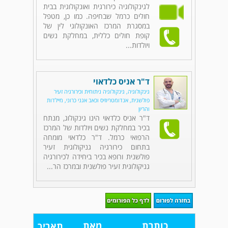
לגינקולוגיה כירורגית ואונקולוגית בבית
חולים כרמל שבחיפה. כמו כן, מטפל
במסגרת המרכז האונקולוגי לין של
קופת חולים כללית, במחלקת נשים
ויולדות...
ד"ר אניס כלדאוי
גינקולוגיה, גינקולוגיה ניתוחית וכירורגיה זעיר
פולשנית, אנדומטריוזיס וכאב אגני כרוני, מיילדות
והריון
ד"ר אניס כלדאוי הינו גינקולוג, מנתח
בכיר במחלקת נשים ויולדות של המרכז
הרפואי כרמל. ד"ר כלדאוי מומחה
בתחום כירורגיה גניקולוגית זעיר
פולשנית ורופא בכיר ביחידה לכירורגיה
גניקולוגית זעיר פולשנית ובמרכז הר...
כותרת
מאת
תאריך