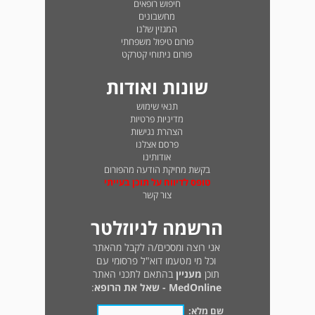
חיפוש רופאים
מחשבונים
המגזין שלנו
פורום טיפול משפחתי
פורום ניתוחי קטרקט
שונות ואודות
תנאי שימוש
מדיניות פרטיות
הצהרת נגישות
פרסם אצלנו
אודותינו
בקשת מחיקת הודעה מהפורום
טופס לדיווח על תוכן בעייתי
צור קשר
הרשמה לניוזלטר
אני רוצה ומסכים/ה לקבל מהאתר
וכל מי מטעמו דוא"ל פרסומי עם
תוכן
מעניין
בהתאם לתכני האתר
MedOnline - שאל את הרופא
:
שם מלא: