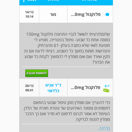
14/12
פלוקנול 150mg פעם בשבוע
מור
10:14
שלום!!!רציתי לשאול לגביי התרופה פלוקנול 150mg
כמוסה אחת כל שבוע- טיפול בפטרייה. מופיע לי
תופעת לוואי שלא כתובה בעלון- דם מהנרתיק
והפרשות חומות במשך כל השבוע. רציתי לדעת אם זה
תקין שיורד שם ואם מומלץ לי להמשיך לקחת כל שבוע
את הכדור?
ד"ר אניס
20/12
פלוקנול 150mg פעם בשבוע
08:41
כלדאוי
כדי להעריך אם מומלץ מתן טיפול שבועי בהתאם
לתסמינים ומספר האירועים של פטרת חוזרת של הלדן.
הטיפול לא אמור לגרום לדימום לא סדיר ואם כך הדבר
מומלץ לפנות לבדיקה
בברכה,