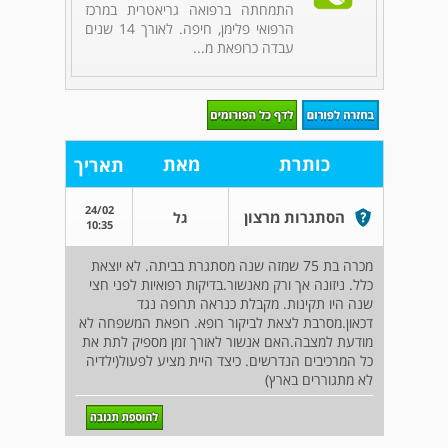
התמחתה ברפואה גריאטרית במרכז
הרפואי פלימן, חיפה. לאורך 14 שנים
עבדה כרופאת מ...
כותרת
מאת
תאריך
24/02
הסתגרות מרצון
גל
10:35
מכרה בת 75 שמזה שנה מסתגרת בביתה. לא יוצאת
כלל. ניזונה אך ורק מאנשור.בדיקות רפואיות לפני חצי
שנה היו תקינות. מקבלת כנראה תרופה נגד
דכאון.מסרבת לצאת לביקור רופא. רופאת המשפחה לא
מודעת למצבה.האם אנשור לאורך זמן מספיק לתת את
כל המרכיבים הנדרשים. כיצד היית מציע לפעול(ילדיה
לא מתגוררים בארץ)