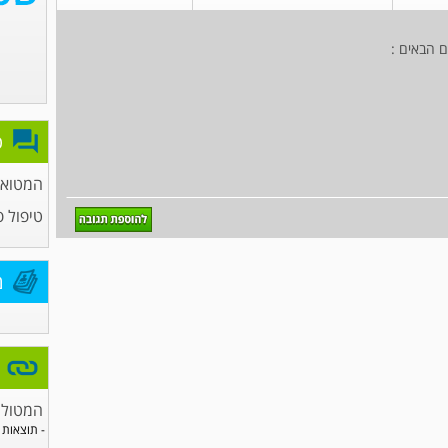
ם הבאים :
פ
המטואונ
טיפול פ
מ
המטולו
- תוצאות 