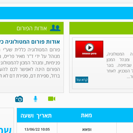
אודות הפורום
אודות פורום המטולוגיה כל
פורום המטולוגיה כללית שע"י מ
 המטולוגיה,
מנוהל על ידי ד"ר מאיר פרייס, 
 ומנהל המכון
פנימיות, ומנהל המכון להמטולו
שבחיפה. בוגר
הפורום הינה לאפשר לכם להעל
הטכניון. לאחר
ברזל, ספירת דם, ספירת דם לא ת.
...
קרא עוד
מאת
תאריך
ושעה
ופאא
10:05 13/06/22