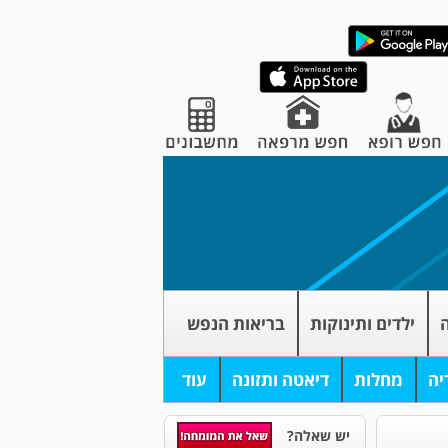
ה
ילדים ותינוקות
בריאות הנפש
יה
מחלות
דיאטה ותזונה
עוד
יש שאלה?