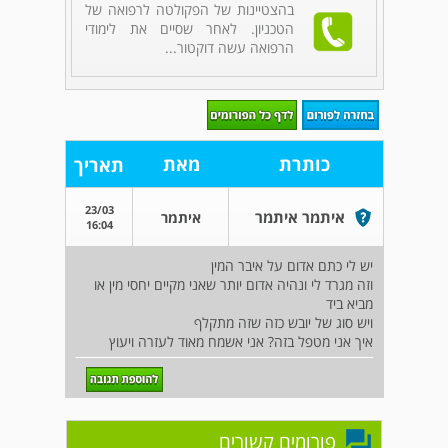
בהצטיינות של הפקולטה לרפואה של
הטכניון. לאחר שסיים את לימודי
הרפואה עשה דוקטור...
כותרת
מאת
תאריך
23/03
איתמר איתמר
איתמר
16:04
יש לי כתם אדום על איבר המין
וזה מגרד לי ונהיה אדום יותר שאני מקיים יחסי מין או
מביא ביד
ויש סוג של יובש כזה שזה מתקלף
איך אני מטפל בזה? אני אשמח מאוד לעזרה ויעוץ
פורומים קשורים