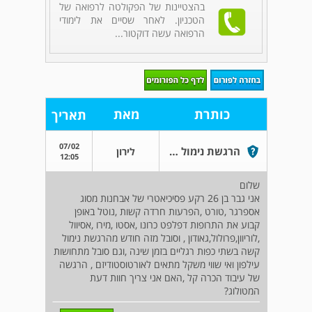
בהצטיינות של הפקולטה לרפואה של
הטכניון. לאחר שסיים את לימודי
הרפואה עשה דוקטור...
כותרת
מאת
תאריך
07/02
הרגשת נימול קשה
לירון
12:05
שלום
אני גבר בן 26 רקע פסיכיאטרי של אבחנות מסוג
אספרגר ,טורט ,הפרעות חרדה קשות ,נוטל באופן
קבוע את התרופות דפלפט כרונו ,אסטו ,מירו ,אסיוול
,לוריוון,פרולול,גאודון , וסובל מזה חודש מהרגשת נימול
קשה בשתי כפות רגליים בזמן שינה ,וגם סובל מתחושות
עילפון ואי שווי משקל מתאים לאורטוסטודיזם , הרגשה
של עיבוד הכרה קל ,האם אני צריך חוות דעת
המטולוג?