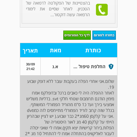
בהצטיינות של הפקולטה לרפואה של
הטכניון. לאחר שסיים את לימודי
הרפואה עשה דוקטור...
כותרת
מאת
תאריך
30/09
החלפת טיפול מקלקסן לאליקוויס
א.נ
21:42
שלום.אני אחרי הפלה בעקבות עובר ללא דופק שבוע
19.
לאחר ההפלה היה לי כאבים ברגל ובדופלקס אמרו
מימין הודגם תרומבוס שטחי חלקי svt. בדליות משליש
אמצעי בירך ועד כ1 ס"מ מהוריד הפמורלי המשותף.
בגלל שזה קרוב לוריד הפמורלי מתייחסים לזה כמוdvt
.אני על קלקסן 60מג*2 כבר שבוע.( יש לציין שבהריון
הייתי על קלקסן 40 מג לאור היסטוריה של
הפלות.בירור קרישיות יצא תקין).אמרו לי שאני יכולה
לעבור לאליקוויס בהתחלה אמרו לי להתחיל 10 מג *2