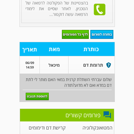
בהצטיינות של הפקולטה לרפואה של
הטכניון. לאחר שסיים את לימודי
הרפואה עשה דוקטור...
כותרת
מאת
תאריך
06/09
תרומת דם
מיכאל
14:59
שלום עברתי השתלת קרנית במאי האם מותר לי לתת
דם במדא ואם לא מדוע?תודה
פורומים קשורים
המטואונקולוגיה
קרישת דם ודימומים