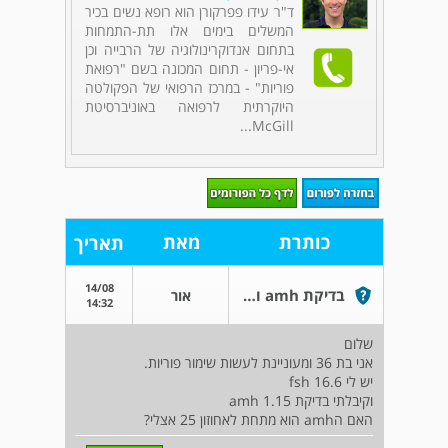
ד"ר עידו פפרקורן הוא רופא נשים בכיר
המשלים בימים אלו תת-התמחות
בתחום אנדוקרינולוגיה של הרבייה וכן
אי-פריון - תחום המכונה בשם "רפואת
פוריות" - במרכז הרפואי של הפקולטה
היוקרתית לרפואה באוניברסיטת
McGill...
כותרת
מאת
תאריך
14/08
בדיקת amh ושימור פוריות
אור
14:32
שלום
אני בת 36 ומעוניינת לעשות שימור פוריות.
יש לי fsh 16.6
וקיבלתי בדיקת amh 1.15
האם הamh הוא מתחת לאחוזון 25 אצלי?