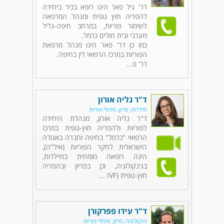
דר' גיל פאר הינו רופא בכיר ביחידה
להפריה חוץ גופית ומנהל המרפאה
לשימור פוריות, במרחב חיפה-גליל
מערבי ובית חולים כרמל.
כמו כן דר' פאר הינו מנהל מרפאת
הפוריות במרכז הרפואי לין בחיפה.
דר' פ...
ד"ר גליה אורון
מיילדות, פריון, טיפולי פוריות
ד"ר גליה אורון, מנהלת היחידה
לפוריות ולהפריה חוץ-גופית במרכז
הרפואי "כרמל" בחיפה וחברה באגודה
הישראלית לחקר הפוריות (איל"ה),
הינה רופאה מומחית במיילדות,
בגינקולוגיה, וכן בפריון ובהפריה
חוץ-גופית (IVF ...
ד"ר עידו פפרקורן
גינקולוגיה, פריון, טיפולי פוריות