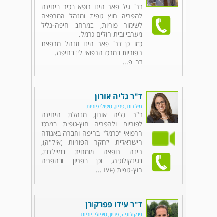
דר' גיל פאר הינו רופא בכיר ביחידה
להפריה חוץ גופית ומנהל המרפאה
לשימור פוריות, במרחב חיפה-גליל
מערבי ובית חולים כרמל.
כמו כן דר' פאר הינו מנהל מרפאת
הפוריות במרכז הרפואי לין בחיפה.
דר' פ...
ד"ר גליה אורון
מיילדות, פריון, טיפולי פוריות
ד"ר גליה אורון, מנהלת היחידה
לפוריות ולהפריה חוץ-גופית במרכז
הרפואי "כרמל" בחיפה וחברה באגודה
הישראלית לחקר הפוריות (איל"ה),
הינה רופאה מומחית במיילדות,
בגינקולוגיה, וכן בפריון ובהפריה
חוץ-גופית (IVF ...
ד"ר עידו פפרקורן
גינקולוגיה, פריון, טיפולי פוריות