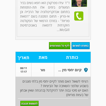
ד"ר עידו פפרקורן הוא רופא נשים בכיר
המשלים בימים אלו תת-התמחות
בתחום אנדוקרינולוגיה של הרבייה וכן
אי-פריון - תחום המכונה בשם "רפואת
פוריות" - במרכז הרפואי של הפקולטה
היוקרתית לרפואה באוניברסיטת
McGill...
כותרת
מאת
תאריך
08/11
קיום יחסי מין בסמוך למועד השאיבה
מור
17:17
רציתי לשאול האם מותר לקיים יחסי מין בלתי מוגנים
בשבוע שלפני השאיבה של הביציות ?
האם יש סיכוי גבוה יותר להיקלט? (בהנחה שאין אבחון
של בעיות פוריות)