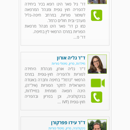
דר' גיל פאר הינו רופא בכיר ביחידה
להפריה חוץ גופית ומנהל המרפאה
לשימור פוריות, במרחב חיפה-גליל
מערבי ובית חולים כרמל.
כמו כן דר' פאר הינו מנהל מרפאת
הפוריות במרכז הרפואי לין בחיפה.
דר' פ...
ד"ר גליה אורון
מיילדות, פריון, טיפולי פוריות
ד"ר גליה אורון, מנהלת היחידה
לפוריות ולהפריה חוץ-גופית במרכז
הרפואי "כרמל" בחיפה וחברה באגודה
הישראלית לחקר הפוריות (איל"ה),
הינה רופאה מומחית במיילדות,
בגינקולוגיה, וכן בפריון ובהפריה
חוץ-גופית (IVF ...
ד"ר עידו פפרקורן
גינקולוגיה, פריון, טיפולי פוריות