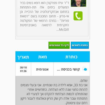
ד"ר עידו פפרקורן הוא רופא נשים בכיר
המשלים בימים אלו תת-התמחות
בתחום אנדוקרינולוגיה של הרבייה וכן
אי-פריון - תחום המכונה בשם "רפואת
פוריות" - במרכז הרפואי של הפקולטה
היוקרתית לרפואה באוניברסיטת
McGill...
כותרת
מאת
תאריך
30/10
קושי בכניסה להריון
אנונימית
01:36
שלום.
אני בת 33, אמא לילדה בת שנתיים. אני ובעלי מנסים
להרות כחצי שנה ללא הצלחה. כחודשיים אחרי
שהתחלנו לנסות הצלחתי להקלט אך לצערי לא
התפתח עובר אלה רק שק הריון ונאלצתי לעבור ריקון
רחם עם ציטוטק.