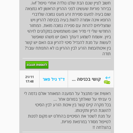
חשוב לציין שגם הבת שלנו נולדה אחרי טיפול ivf.
בבירור פוריות שעשינו לפני ההריון הראשון לא נמצאה
שום בעיה למעט ספירת זרע מעט נמוכה שלדברי
הרופא אינה אמורה להוות בעיה בכניסה להריון ויש
שמצליחים להרות עם ספירה נמוכה מזאת. המחזור
החודשי שלי די סדיר ואנו משתמשים במקלונים לזיהוי
ביוץ. אשמח לשמוע דעתך האם יש משהו שאפשר
לעשות על מנת להגדיל סיכוי להריון וגם האם יש קשר
בין איכות/כמות הזרע לבין ההריון בו לא התפתח עובר?
תודה
21/11
קושי בכניסה להריון
ד"ר גיל פאר
17:48
ראשית אני מתנצל על המענה המאוחר אולם נדמה לי
כי עניתי על שאלתך בפורום אחר ...
בכל מקרה קיים קשר בין איכות הזרע לבין הסיכוי
להשגת הריון ותקינותו.
על מנת לשפר את הסיכויים בהחלט יש מקום לפנות
לטייפול מסודר במרפאת פוריות.
בהצלחה !!