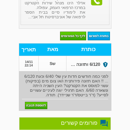
אדלר הינו מנהל שירות הקטרקט
במרכז הרפואי העמק, עפולה.
את לימודיו סיים בבית הספר
לרפואה של אוניברסיטת תל אבי...
כותרת
מאת
תאריך
14/11
שS
6/120 ותזונה פירותנית.
22:14
לפני כמה חודשים חדות עין שלי 6/40 וכעת 6/120
... !! האם תזונה פירותנית ו/או צום מים (בפיקוח)
עשוי למוסס את הקטרקט? העין השניה היתה
ונשארה 6/60. האם תרגילי יוגה לעיניים עשויים
לסייע? (ד'ר בייטס/ד'ר שניידר). תודה.
פורומים קשורים