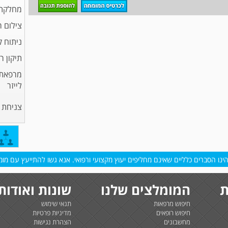
מחלקת 
צילום 
ניתוח 
תיקון ר
מרפאת 
לייזר
צניחת 
נו הסברים כלליים שאינם מחליפים יעוץ מקצועי ורפואי. אנא גשו להתייעץ עם מומח
ת
המומלצים שלנו
שונות ואודות
חיפוש מרפאות
תנאי שימוש
חיפוש רופאים
מדיניות פרטיות
מחשבונים
הצהרת נגישות