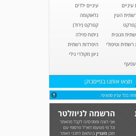
עיניים
עיניים ילדים
רשתית העין
גלאוקומה
קטרקט
קטרקט (ירוד)
שתית וזגוגית
ניתוח פזילה
רשתית וטיפולי
היפרדות רשתית
ניוון מקולרי גילי
עפעף
מצאו אותנו בפייסבוק:
ה בכל עניין ספציפי.
הרשמה לניוזלטר
אני רוצה ומסכים/ה לקבל מהאתר
וכל מי מטעמו דוא"ל פרסומי עם
תוכן
מעניין
בהתאם לתכני האתר