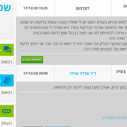
ה
לוברבום
19:25 17/12/20
 עוד מעט תורים לרופא עיניים בעזרת השם יש לי שאלה קטנה עשיתי בדיקות דם שבוע
גם ביום ה3 של הווסת שאלתי את הרופאה אם כל הבדיקות בסדר היא אמרה לי שההרמונים לא
א צריכה להתייחס לזה אני רוצה כן בכל אופן לדעת האם בעיה
' תודה רבה
 קטן בעפעף העליון ועד שכבר היה לי רופא זה כבר עבר אני רוהצ לדעת
אות של העיניים תודה רבה
פ
רפואת
 בעיה
ד"ר אלדד אדלר
20:09 17/12/20
מ
בזמן הריון. אצלך כמובן קשה לדעת רק מהתיאור.
רפואת ע
 להסרת משקפיים.
העמק