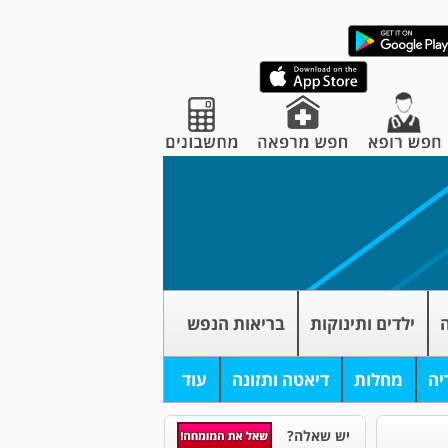
ה
ילדים ותינוקות
בריאות הנפש
יה
מחלות
דיאטה ותזונה
עוד
יש שאלה?