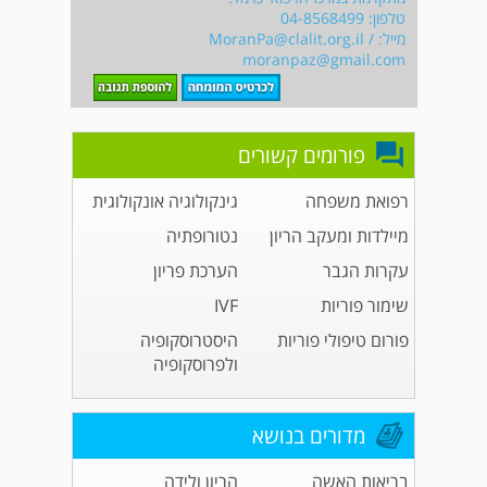
טלפון: 04-8568499
מייל:
/
MoranPa@clalit.org.il
moranpaz@gmail.com
פורומים קשורים
רפואת משפחה
גינקולוגיה אונקולוגית
מיילדות ומעקב הריון
נטורופתיה
עקרות הגבר
הערכת פריון
שימור פוריות
IVF
פורום טיפולי פוריות
היסטרוסקופיה
ולפרוסקופיה
מדורים בנושא
בריאות האשה
הריון ולידה