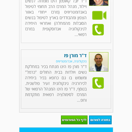
ד"ר יובל קאופמן הינו מומחה לנשים
ויילוד, מנהל המרכז הרב תחומי לטיפול
באנדומטריוזיס (מרכז ייחודי באזור
הצפון ומהבודדים בארץ לטיפול בנשים
הסובלות מהמחלה) ואחראי היחידה
לגינקולוגיה אנדוסקופית במרכז
רפואי...
ד"ר מורן פז
גינקולוגיה, אנדומטריוזיס
ד"ר מורן פז הינו מנתח בכיר במחלקת
נשים ויולדות בבית החולים "כרמל"
ומשמש בו גם כרופא בכיר ביחידה
לכירורגיה גינקולוגית זעיר פולשנית.
בנוסף, ד"ר פז הינו המנהל הרפואי של
המרכז לסימולציה רפואית מתקדמת
ורופ...