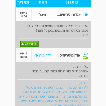
כותרת
מאת
תאריך
04/10
אנדומיטריוזיס-כאבים
מיכל
14:06
שלום, האם יכול להיות שאנדומיטריוזיס יכול לגרום
לכאבי בטן,דפיקות ורעשים בבטן כל הזמן?
תודה.
08/10
אנדומיטריוזיס-כאבים
ד"ר מורן פז
07:38
שלום מיכל ,
אנודמטריוזיס יכול לגרום לכאבי קבועים בבטן.
בברכה,
בברכה,
ד"ר מורן פז, מומחה בגינקולוגיה כירורגית ובטיפול
באנדומטריוזיס, רופא בכיר ביחידה לכירורגיה גניקולוגית
זער פולשנית ובמרכז הרב תחומי לטיפול באנדומטריוזיס
בכרמל, המנהל הרפואי של המרכז לסימולציה רפואית
מתקדמת במרכז הרפואי כרמל.