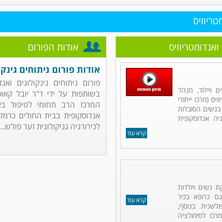
טריוזיס
ואנדומטריוזיס
אודות הפורום
אודות פורום ניתוחים גינקו
פורום ניתוחים גינקולוגים ואנ
 ויילוד, מנהל
בשותפות על ידי ד"ר יובל קאופ
יס (מרכז ייחודי
המרכז הרב תחומי לטיפול באנד
 בנשים הסובלות
אנדוסקופית בבית החולים כרמל 
יה אנדוסקופית
לכירורגיה גניקולוגית זער פולש...
קרא עוד
ת נשים ויולדות
ם כרופא בכיר
קרא עוד
ולשנית. בנוסף,
רכז לסימולציה