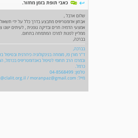
כאבי תופת בזמן מחזור.
שלום ארבל ,
אבחון אדומטריוזיס מתבצע בדרך כלל על ידי תשאול 
אמצעי הדמיה חרים ובדיקה גופנית , לעיתים ישנו צו
ממליץ לפנות למרכז המתמחה בתחום.
בברכה,
בברכה,
ד"ר מורן פז, מומחה בגינקולוגיה כירורגית ובטיפול ב
ובמרכז הרב תחומי לטיפול באנדומטריוזיס בכרמל, 
כרמל.
טלפון: 04-8568499
מייל:
moranpaz@gmail.com
/
clalit.org.il