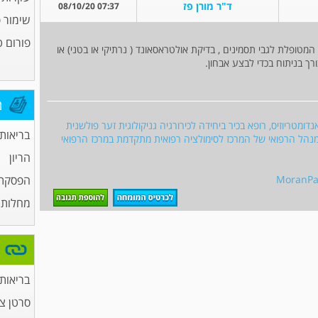
ד"ר מורן פז
07:37 08/10/20
שימור פ
פורום ט
המטופלת לגבי תסמינים , בדיקת אולטראסאונד ( נרתיקי או בטני) או
רך בניתוח בכדי לבצע אבחון.
מ
אנדומטריוזיס, רופא בכיר ביחידה לכירורגיה גניקולוגית זער פולשנית
בריאות
המנהל הרפואי של המרכז לסימולציה רפואית מתקדמת במרכז הרפואי
הריון
MoranPa@
הפסקת 
מחלות מ
בריאות
סרטן צ