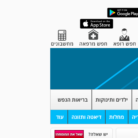
ה
ילדים ותינוקות
בריאות הנפש
יה
מחלות
דיאטה ותזונה
עוד
יש שאלה?