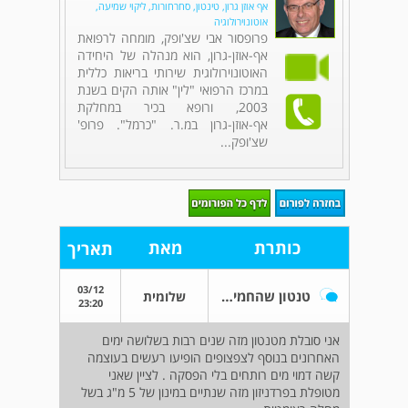
אף אוזן גרון, טינטון, סחרחורות, ליקוי שמיעה,
אוטונוירולוגיה
פרופסור אבי שצ'ופק, מומחה לרפואת
אף-אוזן-גרון, הוא מנהלה של היחידה
האוטונוירולוגית שירותי בריאות כללית
במרכז הרפואי "לין" אותה הקים בשנת
2003, ורופא בכיר במחלקת
אף-אוזן-גרון במ.ר. "כרמל". פרופ'
שצ'ופק...
כותרת
מאת
תאריך
03/12
טנטון שהחמיר במידה קשה בשלושה ימים האחרונים
שלומית
23:20
אני סובלת מטנטון מזה שנים רבות בשלושה ימים
האחרונים בנוסף לצפצופים הופיעו רעשים בעוצמה
קשה דמוי מים רותחים בלי הפסקה . לציין שאני
מטופלת בפרדניזון מזה שנתיים במינון של 5 מ"ג בשל