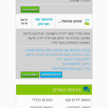
מחלה ראומטית.
פרופסור אבי
04/12
טנטון שהחמיר במידה קשה בשלושה ימים האחרונים
16:10
שצ'ופק
טנטו עפ"ר קשור לירידה בשמיעה. יש לבצע בדיקת
שמיעה עדכנית כדי לבחון אם חלה ירידה חדשה
בשמיעה המחייבת טיפול מיידי.
בברכה, פרופסור אבי שצ'ופק, אוטו-נוירולוג מומחה,
מנהל היחידה האוטו-נוירולוגית של שירותי בריאות
כללית במרכז הרפואי "לין".
טלפון: 04-8568491
מייל:
AVISH2@clalit.org.il
פורומים קשורים
רפואת ילדים וטף
הפורום הכללי
רפואה משלימה -
רפואת משפחה