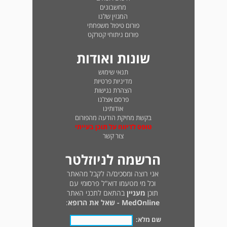
מחשבונים
המגזין שלנו
פורום טיפול משפחתי
פורום ניתוחי קטרקט
שונות ואודות
תנאי שימוש
מדיניות פרטיות
הצהרת נגישות
פרסם אצלנו
אודותינו
בקשת מחיקת הודעה מהפורום
טופס לדיווח על תוכן בעייתי
צור קשר
הרשמה לניוזלטר
אני רוצה ומסכים/ה לקבל מהאתר
וכל מי מטעמו דוא"ל פרסומי עם
תוכן
מעניין
בהתאם לתכני האתר
MedOnline - שאל את הרופא
:
שם מלא: