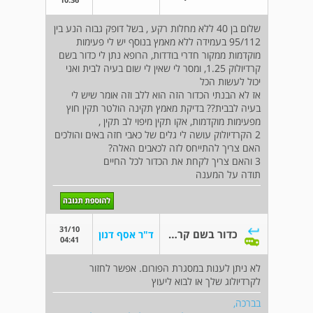
שלום בן 40 ללא מחלות רקע , בשל דופק גבוה הנע בין
95/112 בעמידה ללא מאמץ בנוסף יש לי פעימות
מוקדמות ממקור חדרי בודדות, הרופא נתן לי כדור בשם
קרדיולוק 1.25, ומסר לי שאין לי שום בעיה לבית ואני
יכול לעשות הכל
אז לא הבנתי הכדור הזה הוא ללב וזה אומר שיש לי
בעיה לבבית?? בדיקת מאמץ תקינה הולטר תקין חוץ
מפעימות מוקדמות, אקו תקין מיפוי לב תקין ,
2 הקרדיולוק עושה לי גלים של כאבי חזה באים והולכים
האם צריך להתייחס לזה לכאבים האלה?
3 והאם צריך לקחת את הכדור לכל החיים
תודה על המענה
31/10
כדור בשם קרדלוק 1,25
ד"ר אסף דנון
04:41
לא ניתן לענות במסגרת הפורום. אפשר לחזור
לקרדיולוג שלך או לבוא ליעוץ
בברכה,