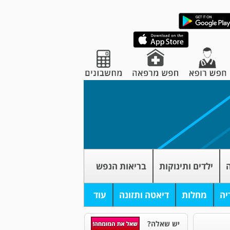
ה
ילדים ותינוקות
בריאות הנפש
יה
מחלות
דיאטה ותזונה
עוד
יש שאלה?