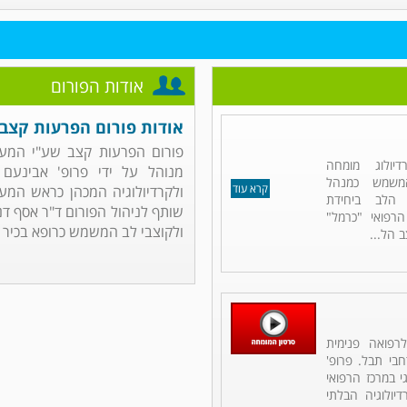
אודות הפורום
אודות פורום הפרעות קצב
פורום הפרעות קצב שע"י המער
יולוג מומחה
מנוהל על ידי פרופ' אבינעם 
 המשמש כמנהל
קרא עוד
ולקרדיולוגיה המכהן כראש המער
 הלב ביחידת
שותף לניהול הפורום ד"ר אסף דנו
 הרפואי "כרמל"
ולקוצבי לב המשמש כרופא בכיר ..
 הל...
רפואה פנימית
רחבי תבל. פרופ'
 במרכז הרפואי
יולוגיה הבלתי