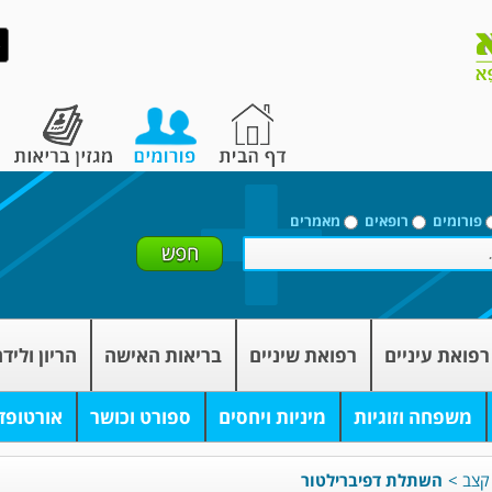
פורומים
רופאים
מאמרים
רפואת עיניים
רפואת שיניים
בריאות האישה
הריון וליד
משפחה וזוגיות
מיניות ויחסים
ספורט וכושר
אורטופד
קצב
>
השתלת דפיברילטור