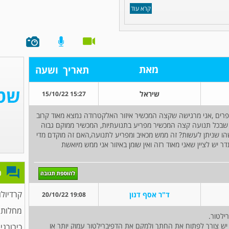
קרא עוד
מאת
תאריך
ושעה
שיראל
15:27 15/10/22
תפרים ,אני מרגישה שקצה המכשיר איזור האלקטרודה נמצא מאוד קרוב
 שבכל תנועה קצה המכשיר מפריע בתנועתיות, המכשיר ממוקם גבוה
הו שניתן לעשות? זה ממש מכאיב ומפריע לתנועה,האם זה מוקדם מדי
 יש לציין שאני מאוד רזה ואין שומן באיזור אני ממש מיואשת
פ
קרדיולו
ד"ר אסף דנון
19:08 20/10/22
מחלות 
ילטור.
יש צורך לפתוח את החתך ולמקם את הדפיברילטור עמוק יותר או
כירורגי