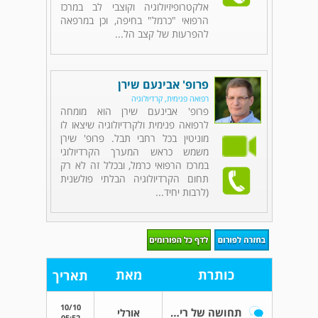
אלקטרופיזיולוגיה וקוצבי לב במרכז
הרפואי "כרמל" בחיפה, וכן במרפאה
להפרעות של קצב הל...
פרופ' אבינעם שירן
רפואה פנימית, קרדיולוגיה
פרופ' אבינעם שירן הוא מומחה
לרפואה פנימית ולקרדיולוגיה שיצאו לו
מוניטין בכל רחבי תבל. פרופ' שירן
משמש כראש המערך הקרדיולוגי
במרכז הרפואי כרמל, ובכלל זה לא רק
תחום הקרדיולוגיה הבלתי פולשנית
(לרבות יחיד...
כותרת
מאת
תאריך
10/10
תחושה של ריק בבית החזה
אורלי
05:52