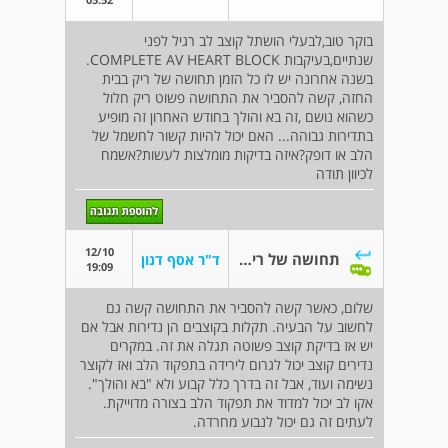
בוקר טוב,לבעלי הושתל קוצב לב רגיל לפני
שנתיים,בעיקבות COMPLETE AV HEART BLOCK.
בשנה אחרונה יש לו כל הזמן תחושה של ריק בבית
החזה, קשה להסביר את התחושה פשוט ריק חלול
כשהוא נושם ,זה בא והולך בחודש האחרון זה מופיע
בתדירות גבוהה... האם יכול להיות קשור לחשמל של
הלב או דופק?איזה בדיקות מומלצות לעשות?אשמח
לכיוון תודה
12/10
תחושה של ריק בבית החזה
ד"ר אסף דנון
19:09
שלום, כאשר קשה להסביר את התחושה קשה גם
לחשוב על הבעיה. תקלות בקוצבים הן נדירות אבל אם
יש אז בדיקת קוצב פשוטה תגלה את זה. במקרים
נדירים קוצב יכול לגרום לירידה בתפקוד הלב ואז לקוצר
נשימה ועוד, אבל זה בדרך כלל קבוע ולא "בא והולך".
אקו לב יכול למדוד את תפקוד הלב בצורה מדוייקת.
לעתים זה גם יכול לנבוע מחרדה.