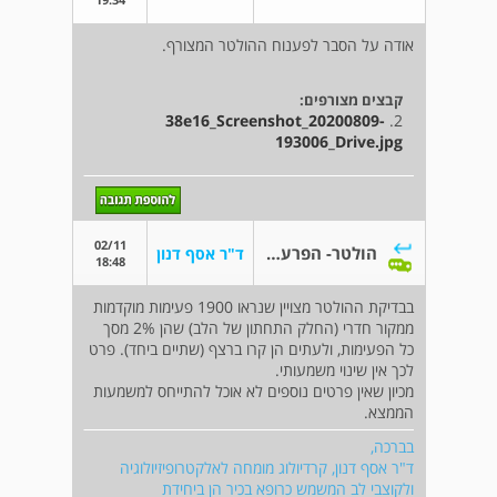
אודה על הסבר לפענוח ההולטר המצורף.
קבצים מצורפים:
38e16_Screenshot_20200809-
2.
193006_Drive.jpg
02/11
הולטר- הפרעת קצב
ד"ר אסף דנון
18:48
בבדיקת ההולטר מצויין שנראו 1900 פעימות מוקדמות
ממקור חדרי (החלק התחתון של הלב) שהן 2% מסך
כל הפעימות, ולעתים הן קרו ברצף (שתיים ביחד). פרט
לכך אין שינוי משמעותי.
מכיון שאין פרטים נוספים לא אוכל להתייחס למשמעות
הממצא.
בברכה,
ד"ר אסף דנון, קרדיולוג מומחה לאלקטרופיזיולוגיה
ולקוצבי לב המשמש כרופא בכיר הן ביחידת