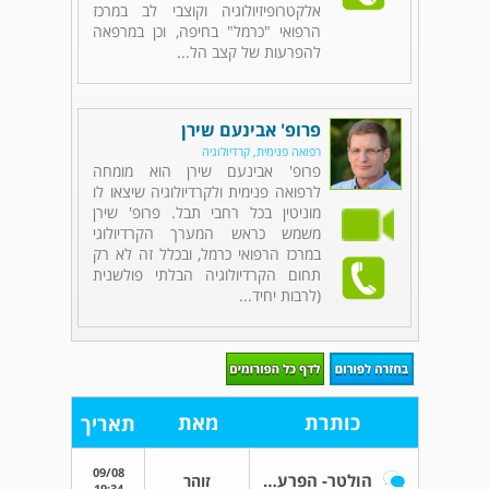
אלקטרופיזיולוגיה וקוצבי לב במרכז
הרפואי "כרמל" בחיפה, וכן במרפאה
להפרעות של קצב הל...
פרופ' אבינעם שירן
רפואה פנימית, קרדיולוגיה
פרופ' אבינעם שירן הוא מומחה
לרפואה פנימית ולקרדיולוגיה שיצאו לו
מוניטין בכל רחבי תבל. פרופ' שירן
משמש כראש המערך הקרדיולוגי
במרכז הרפואי כרמל, ובכלל זה לא רק
תחום הקרדיולוגיה הבלתי פולשנית
(לרבות יחיד...
כותרת
מאת
תאריך
09/08
הולטר- הפרעת קצב
זוהר
19:34