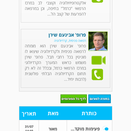
אלקטרופיזיולוגיה וקוצבי לב במרכז
הרפואי "כרמל" בחיפה, וכן במרפאה
להפרעות של קצב הל...
פרופ' אבינעם שירן
רפואה פנימית, קרדיולוגיה
פרופ' אבינעם שירן הוא מומחה
לרפואה פנימית ולקרדיולוגיה שיצאו לו
מוניטין בכל רחבי תבל. פרופ' שירן
משמש כראש המערך הקרדיולוגי
במרכז הרפואי כרמל, ובכלל זה לא רק
תחום הקרדיולוגיה הבלתי פולשנית
(לרבות יחיד...
כותרת
מאת
תאריך
31/07
פעימות מוקדמות.
מאור
14:10