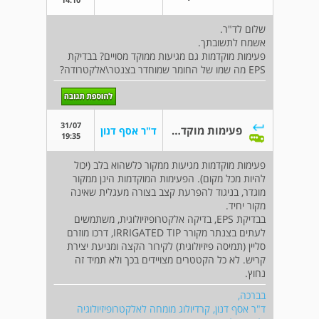
שלום לד"ר.
אשמח לתשובתך.
פעימות מוקדמות גם מגיעות ממוקד מסויים? בבדיקת
EPS מה שמו של החומר שמוחדר בצנטר\אלקטרודה?
31/07
פעימות מוקדמות.
ד"ר אסף דנון
19:35
פעימות מוקדמות מגיעות ממקור כלשהוא בלב (יכול
להיות מכל מקום). הפעימות המוקדמות הינן ממקור
מוגדר, בניגוד להפרעת קצב בצורה מעגלית שאינה
מקור יחיד.
בבדיקת EPS, בדיקה אלקטרופיזיולוגית, משתמשים
לעתים בצנתר מקורר IRRIGATED TIP, דרכו מוזרם
סליין (תמיסה פיזיולוגית) לקירור הקצה ומניעת יצירת
קריש. לא כל הקטטרים מצויידים בכך ולא תמיד זה
נחוץ.
בברכה,
ד"ר אסף דנון, קרדיולוג מומחה לאלקטרופיזיולוגיה